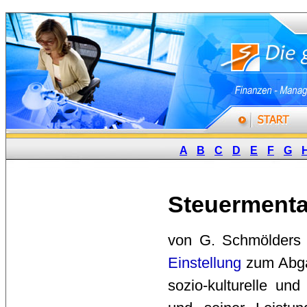
A
B
C
D
E
F
G
Steuermental
von G. Schmölders g
Einstellung
zum Abga
sozio-kulturelle und