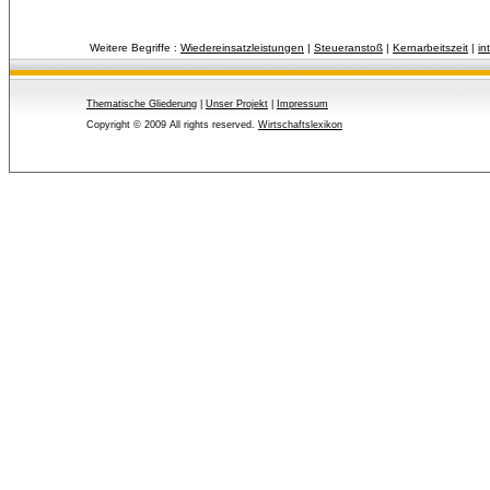
Weitere Begriffe :
Wiedereinsatzleistungen
| 
Steueranstoß
| 
Kernarbeitszeit
| 
in
Thematische Gliederung
| 
Unser Projekt
| 
Impressum
Copyright © 2009 All rights reserved.
Wirtschaftslexikon