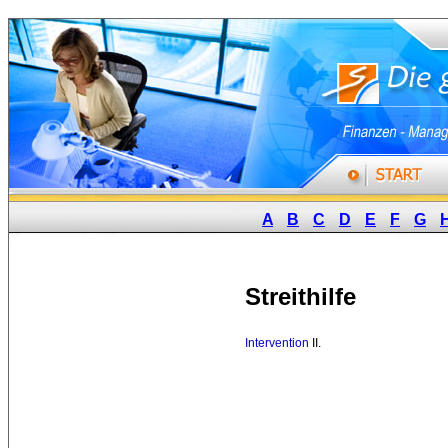
A
B
C
D
E
F
G
Streithilfe
Intervention
II. 