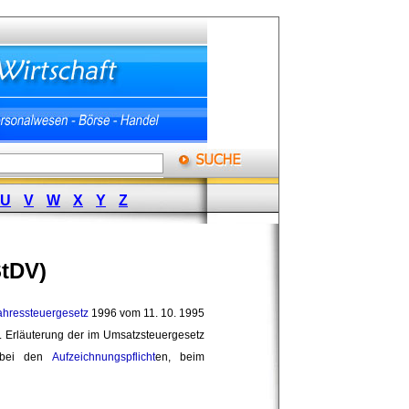
U
V
W
X
Y
Z
tDV)
ahressteuergesetz
1996 vom 11. 10. 1995 
Erläuterung der im Umsatzsteuergesetz 
n bei den
Aufzeichnungspflicht
en, beim