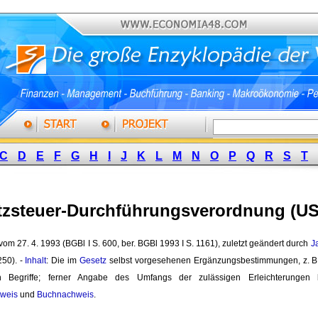
C
D
E
F
G
H
I
J
K
L
M
N
O
P
Q
R
S
T
zsteuer-Durchführungsverordnung (US
vom 27. 4. 1993 (BGBl I S. 600, ber. BGBl 1993 I S. 1161), zuletzt geändert durch 
J
250). -
Inhalt
: Die im
Gesetz
selbst vorgesehenen Ergänzungsbestimmungen, z. B. 
n Begriffe; ferner Angabe des Umfangs der zulässigen Erleichterunge
weis
und 
Buchnachweis
.