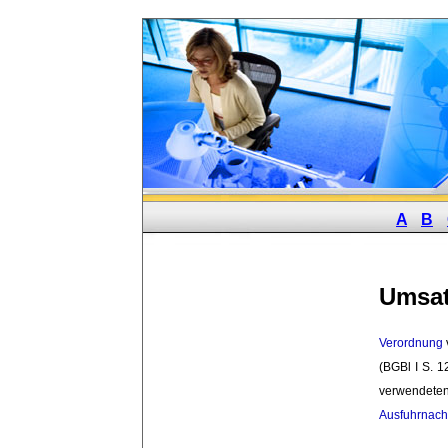
A
B
Umsat
Verordnung
(BGBl I S. 1
verwendete
Ausfuhrnach