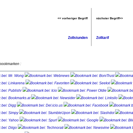
<< vorheriger Begriff
nächster Begriff>>
Zollstunden
Zolltarif
 bookmarken :