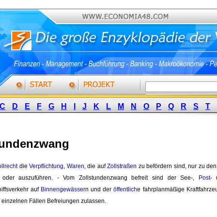
C
D
E
F
G
H
I
J
K
L
M
N
O
P
Q
R
S
T
tundenzwang
llrecht
die 
Verpflichtung
,
Waren
, die auf
Zollstraßen
zu befördern sind, nur zu den 
n oder auszuführen. - Vom Zollstundenzwang befreit sind der See-,
Post
-
iffsverkehr auf
Binnengewässer
n und der
öffentlich
e fahrplanmäßige Kraftfahrzeu
 einzelnen Fällen Befreiungen zulassen.