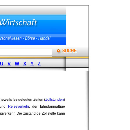
U
V
W
X
Y
Z
jeweils festgelegten Zeiten (
Zollstunden
)
 und
Reiseverkehr
, der fahrplanmäßige
gverkehr. Die zuständige Zollstelle kann