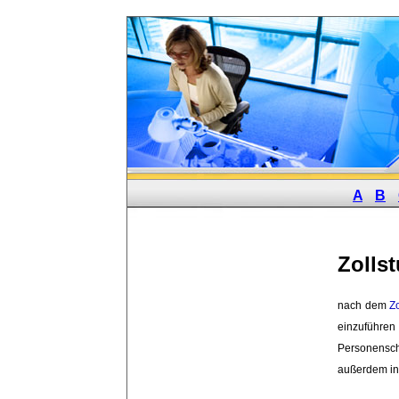
A
B
Zolls
nach dem 
Zo
einzuführe
Personensch
außerdem in