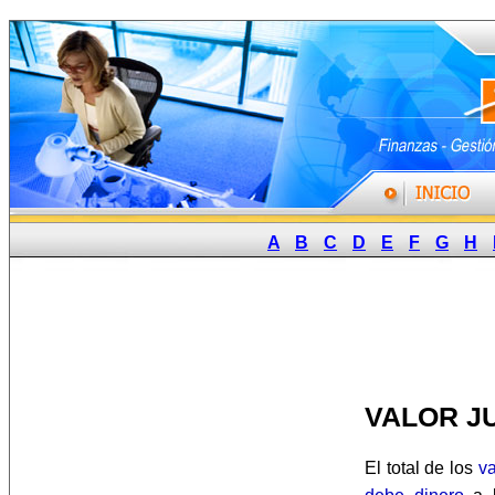
A
B
C
D
E
F
G
H
VALOR J
El total de los
va