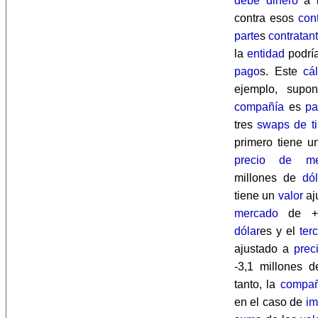
debe
dinero
a l
contra esos
con
parte
s
contratan
la
entidad
podría
pago
s. Este
cá
ejemplo, sup
compañía
es
pa
tres
swaps de ti
primero tiene 
precio de me
millones de
dól
tiene un
valor
aj
mercado
de +1
dólar
es y el
ter
ajustado a
prec
-3,1 millones 
tanto, la
compañ
en el caso de
i