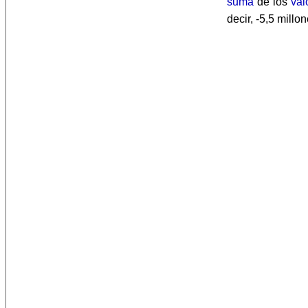
suma
de los
val
decir, -5,5 millo