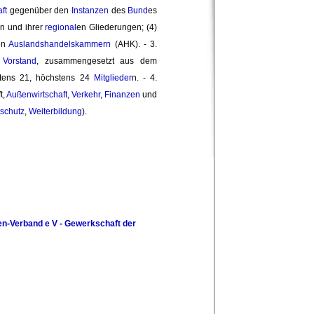
ft
gegenüber den 
Instanzen
des 
Bund
es
n und ihrer
regional
en Gliederungen; (4)
en
Auslandshandelskammern
(AHK). - 3. 
 
Vorstand
, zusammengesetzt aus dem
stens 21, höchstens 24
Mitglieder
n. - 4.
t,
Außenwirtschaft
,
Verkehr
,
Finanzen
und 
schutz
,
Weiterbildung
).
en-Verband e V - Gewerkschaft der