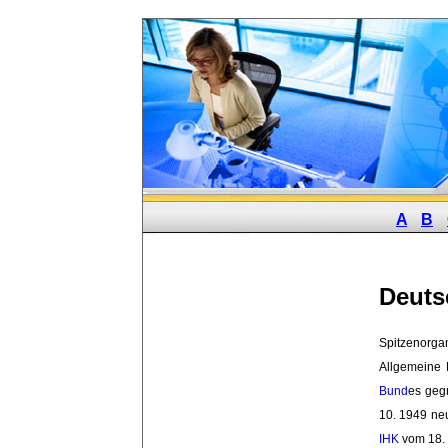
A
B
Deuts
Spitzenorgan
Allgemeine 
Bund
es geg
10. 1949 ne
IHK
vom 18. 