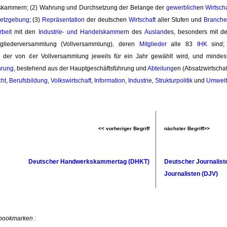
kammern; (2) Wahrung und Durchsetzung der Belange der
gewerblich
en
Wirtscha
etzgebung
; (3)
Repräsentation
der deutschen 
Wirtschaft
aller Stufen und 
Branche
beit
mit den 
Industrie- und Handelskammer
n des
Ausland
es, besonders mit d
tgliederversammlung (Vollversammlung), deren
Mitglieder
alle 83 
IHK
sind;
, der von der Vollversammlung jeweils für ein Jahr gewählt wird, und minde
hrung
, bestehend aus der Hauptgeschäftsführung und
Abteilung
en (Absatzwirtschaf
ht
,
Berufsbildung
,
Volkswirtschaft
,
Information
,
Industrie
,
Strukturpolitik
und 
Umwelt
<< vorheriger Begriff
nächster Begriff>>
Deutscher Handwerkskammertag (DHKT)
Deutscher Journalist
Journalisten (DJV)
 bookmarken :