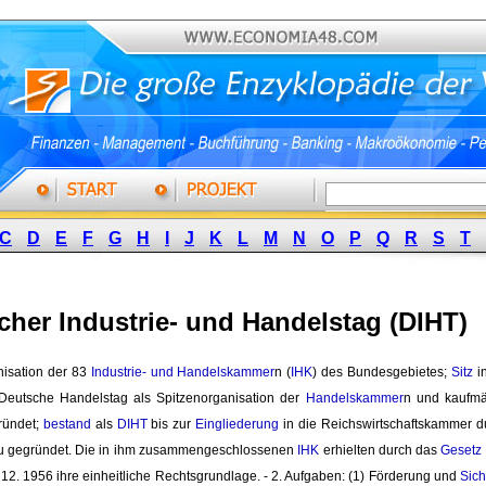
C
D
E
F
G
H
I
J
K
L
M
N
O
P
Q
R
S
T
cher Industrie- und Handelstag (DIHT)
isation der 83 
Industrie- und Handelskammer
n (
IHK
) des Bundesgebietes;
Sitz
in
Deutsche Handelstag als Spitzenorganisation der
Handelskammer
n und kaufmä
ründet;
bestand
als 
DIHT
bis zur 
Eingliederung
in die Reichswirtschaftskammer d
u gegründet. Die in ihm zusammengeschlossenen
IHK
erhielten durch das 
Gesetz
12. 1956 ihre einheitliche Rechtsgrundlage. - 2. Aufgaben: (1) Förderung und 
Sic