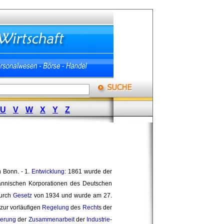
U
V
W
X
Y
Z
 Bonn. - 1. 
Entwicklung
: 1861 wurde der
nnischen Korporationen des Deutschen
urch 
Gesetz
von 1934 und wurde am 27. 
zur vorläufigen 
Regelung
des 
Recht
s der
herung
der 
Zusammenarbeit
der 
Industrie
-