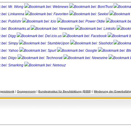
getobionik
| 
Gruppennorm
| 
Bundesinstitut für Berufsbildung (BIBB)
| 
Minderung der Erwerbsfähi