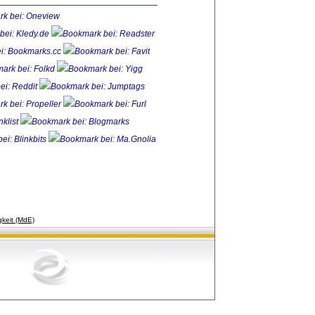
gkeit (MdE)