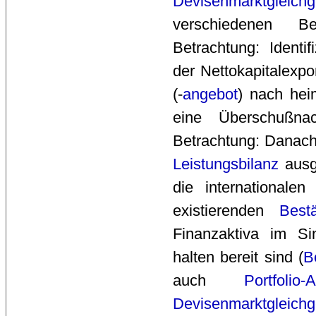
Devisenmarktgleichg
verschiedenen Be
Betrachtung: Identif
der Nettokapitalexpor
(-
angebot
) nach he
eine Überschußnac
Betrachtung: Danach
Leistungsbilanz
ausge
die internationale
existierenden 
Best
Finanzaktiva im Si
halten bereit sind (
B
auch
Portfolio-
Devisenmarktgleichg