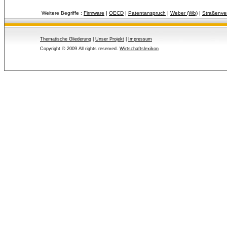
Weitere Begriffe :
Firmware
| 
OECD
| 
Patentanspruch
| 
Weber (Wb)
| 
Straßenve
Thematische Gliederung
| 
Unser Projekt
| 
Impressum
Copyright © 2009 All rights reserved.
Wirtschaftslexikon