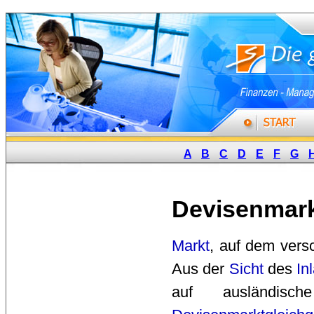
A
B
C
D
E
F
G
Devisenmar
Markt
, auf dem ver
Aus der
Sicht
des 
In
auf ausländis