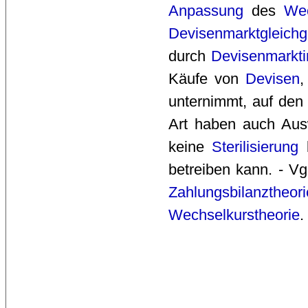
Anpassung
des 
Wec
Devisenmarktgleichg
durch
Devisenmarkti
Käufe von
Devisen
,
unternimmt, auf de
Art haben auch Aus
keine 
Sterilisierung
b
betreiben kann. - V
Zahlungsbilanztheori
Wechselkurstheorie
.