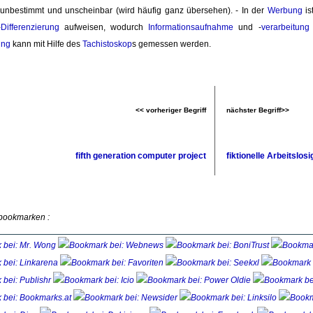
 unbestimmt und unscheinbar (wird häufig ganz übersehen). - In der
Werbung
is
-
Differenzierung
aufweisen, wodurch 
Informationsaufnahme
und -
verarbeitung
ung
kann mit Hilfe des 
Tachistoskop
s gemessen werden.
<< vorheriger Begriff
nächster Begriff>>
fifth generation computer project
fiktionelle Arbeitslosi
 bookmarken :