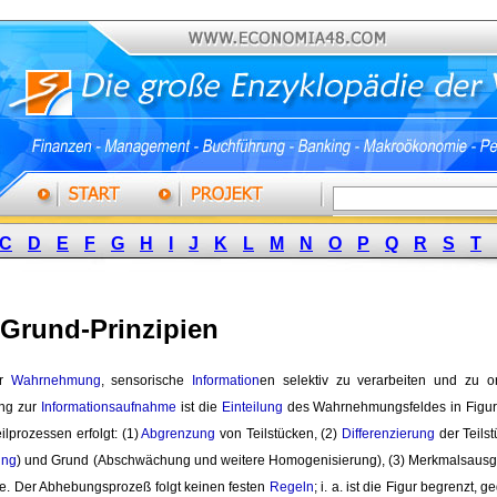
C
D
E
F
G
H
I
J
K
L
M
N
O
P
Q
R
S
T
-Grund-Prinzipien
r 
Wahrnehmung
, sensorische
Information
en selektiv zu verarbeiten und zu or
ng zur
Informationsaufnahme
ist die 
Einteilung
des Wahrnehmungsfeldes in Figur 
eilprozessen erfolgt: (1)
Abgrenzung
von Teilstücken, (2) 
Differenzierung
der Teils
ung
) und Grund (Abschwächung und weitere Homogenisierung), (3) Merkmalsausgli
ke. Der Abhebungsprozeß folgt keinen festen 
Regeln
; i. a. ist die Figur begrenzt,