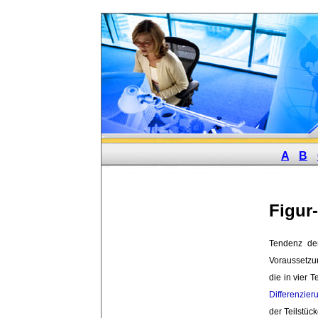
A
B
Figur
Tendenz de
Voraussetzu
die in vier T
Differenzier
der Teilstüc