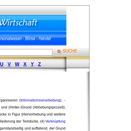
U
V
W
X
Y
Z
ganisieren (
Informationsverarbeitung
). -
und (Hinter-)Grund (Abhebungsprozeß), 
tücke in Figur (Hervorhebung und weitere 
ederung der Teilstücke, (4)
Verknüpfung
 gegenstandsartig und auffallend, der Grund