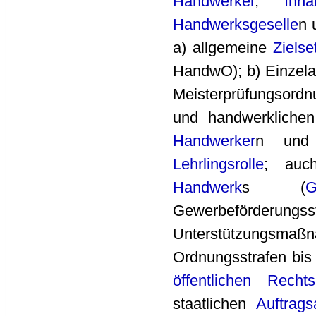
Handwerker
,
Inha
Handwerksgeselle
n
a) allgemeine
Zielse
HandwO); b) Einzel
Meisterprüfungsordn
und handwerkliche
Handwerker
n un
Lehrlingsrolle
; auc
Handwerk
s (
G
Gewerbeförderun
Unterstützungsmaßn
Ordnungsstrafen bis
öffentlichen Rechts
staatlichen
Auftrags