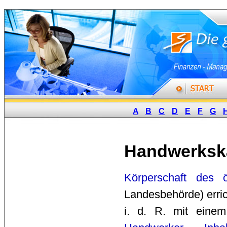
A
B
C
D
E
F
G
Handwerks
Körperschaft des ö
Landesbehörde) erri
i. d. R. mit einem