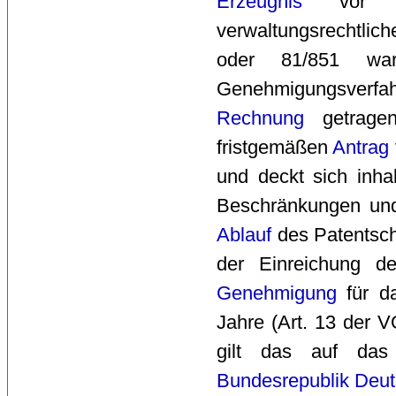
Erzeugnis
vor s
verwaltungsrechtli
oder 81/851 wa
Genehmigungsverf
Rechnung
getragen
fristgemäßen
Antrag
und deckt sich inha
Beschränkungen u
Ablauf
des Patentsch
der Einreichung 
Genehmigung
für d
Jahre (Art. 13 der V
gilt das auf da
Bundesrepublik Deut