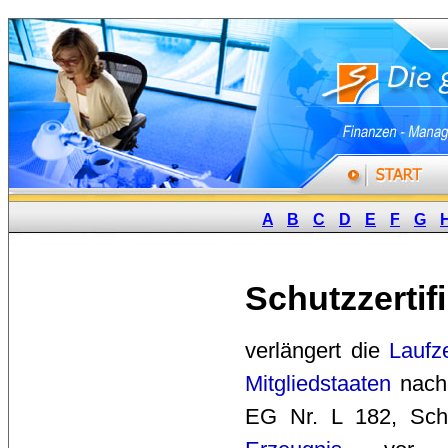
A
B
C
D
E
F
G
Schutzzertif
verlängert die 
Laufze
Mitgliedstaaten
nach
EG Nr. L 182, Schut