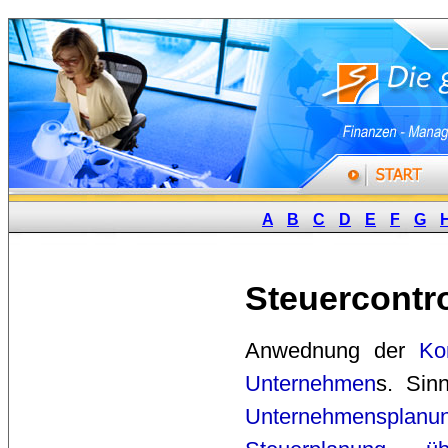
A
B
C
D
E
F
G
Steuercontro
Anwednung der 
Ko
Unternehmen
s. Sin
Unternehmensplanu