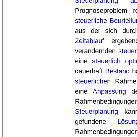
Steuerplanung
üb
Prognoseproblem r
steuerlich
e
Beurteil
aus der sich dur
Zeitablauf
ergeben
verändernden
steuer
eine
steuerlich
opt
dauerhaft
Bestand
ha
steuerlich
en Rahme
eine
Anpassung
de
Rahmenbedingung
Steuerplanung
kann 
gefundene
Lösun
Rahmenbedingungen p