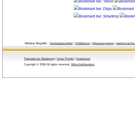
Weitere Begriffe :
Spekulationsfrist
| 
Zollfaktura
| 
Arbeitsangebot
| 
elektronische
Thematische Gliederung
| 
Unser Projekt
| 
Impressum
Copyright © 2009 All rights reserved.
Wirtschaftslexikon