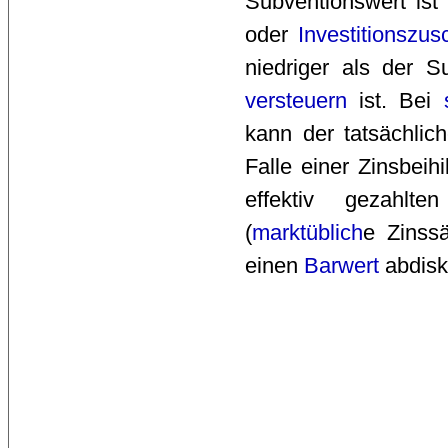
Subventionswert ist 
oder
Investitionszu
niedriger als der S
versteuern
ist. Bei 
kann der tatsächlic
Falle einer Zinsbeih
effektiv gezahlt
(
marktüblich
e Zinssä
einen
Barwert
abdisk