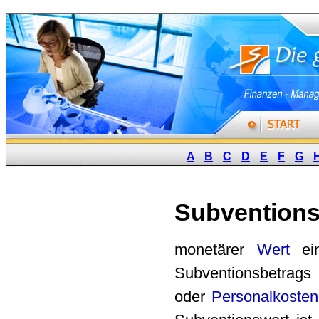
A
B
C
D
E
F
G
Subventions
monetärer 
Wert
ei
Subventionsbetrag
oder
Personalkosten