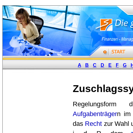
A
B
C
D
E
F
G
Zuschlagss
Regelungsform
Aufgabenträger
n im
das
Recht
zur Wahl u