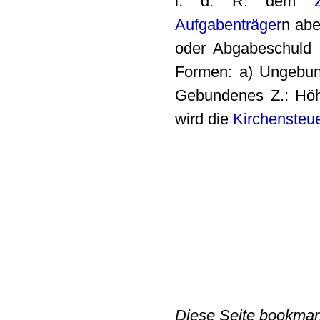
i. d. R. dem
Aufgabenträger
n ab
oder Abgabeschuld 
Formen: a) Ungebu
Gebundenes Z.: Hö
wird die
Kirchensteu
Diese Seite bookmar