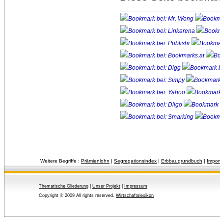
Weitere Begriffe :
Prämienlohn
| 
Segregationsindex
| 
Erbbaugrundbuch
| 
Impor
Thematische Gliederung
| 
Unser Projekt
| 
Impressum
Copyright © 2009 All rights reserved.
Wirtschaftslexikon