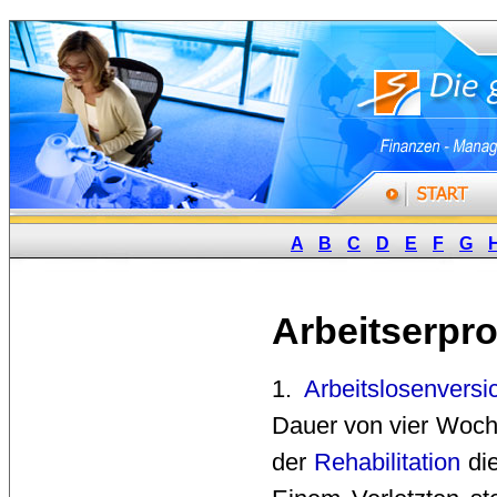
A
B
C
D
E
F
G
Arbeitserpr
1. 
Arbeitslosenversi
Dauer von vier Woche
der
Rehabilitation
die