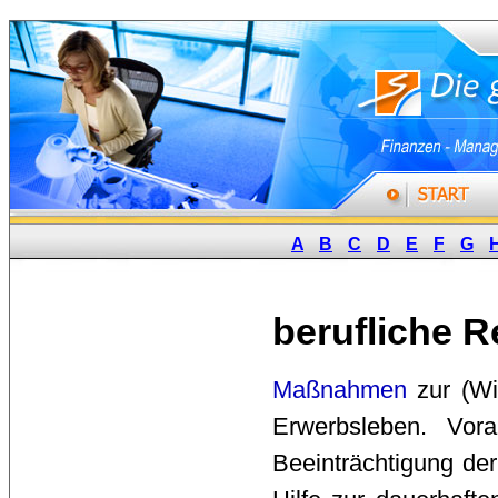
A
B
C
D
E
F
G
berufliche R
Maßnahmen
zur (Wi
Erwerbsleben. Vora
Beeinträchtigung der