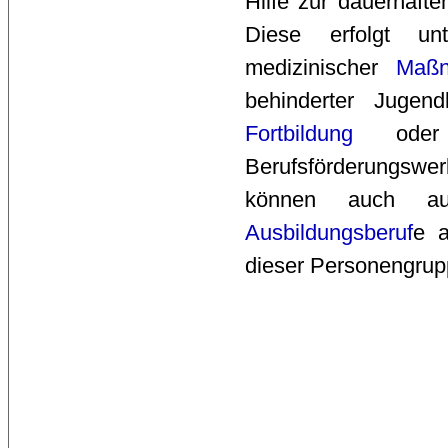
Hilfe zur dauerhaft
Diese erfolgt un
medizinischer
Maß
behinderter Jugen
Fortbildung
ode
Berufsförderungswe
können auch au
Ausbildungsberuf
e a
dieser Personengrupp