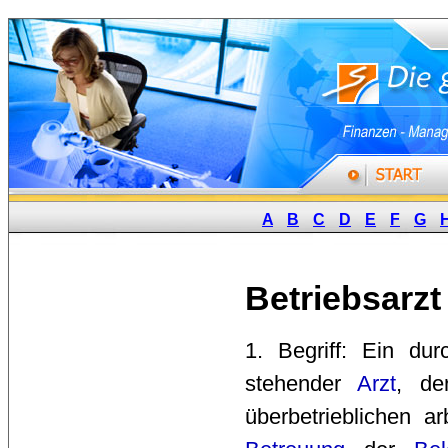
A
B
C
D
E
F
G
Betriebsarzt
1. Begriff: Ein dur
stehender 
Arzt
, de
überbetrieblichen a