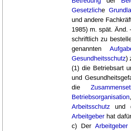
Betreuung
der 
Bel
Gesetzlich
e
Grundl
und andere Fachkräf
1985) m. spät. Änd. 
schriftlich zu bestel
genannten
Aufgab
Gesundheitsschutz
)
(1) die Betriebsart 
und Gesundheitsgefa
die
Zusammenset
Betriebsorganisation
Arbeitsschutz
und 
Arbeitgeber
hat dafür
c) Der
Arbeitgeber
i