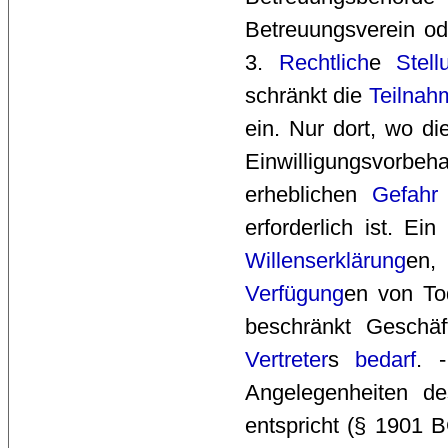
Betreuungsverein od
3.
Rechtlich
e
Stell
schränkt die
Teilnah
ein. Nur dort, wo die
Einwilligungsvorb
erheblichen
Gefahr
erforderlich ist. Ei
Willenserklärung
en,
Verfügung
en von T
beschränkt Geschäf
Vertreter
s
bedarf
. 
Angelegenheiten d
entspricht (§ 1901 B