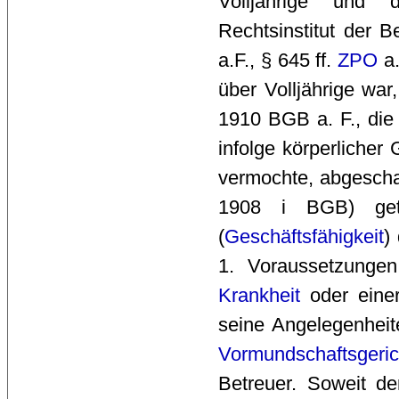
Volljährige und
Rechtsinstitut der 
a.F., § 645 ff.
ZPO
a.
über Volljährige war
1910 BGB a. F., die
infolge körperliche
vermochte, abgeschaf
1908 i BGB) get
(
Geschäftsfähigkeit
)
1. Voraussetzungen
Krankheit
oder einer
seine Angelegenheite
Vormundschaftsgeric
Betreuer. Soweit de