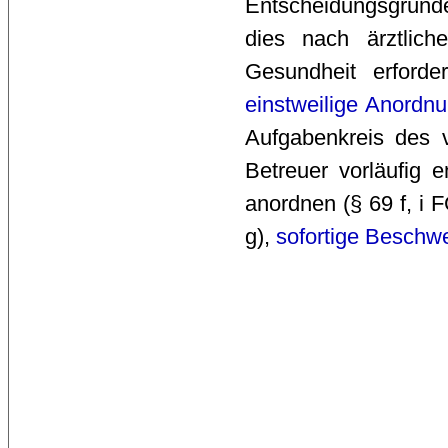
Entscheidungsgründ
dies nach ärztlic
Gesundheit erford
einstweilige Anordn
Aufgabenkreis des v
Betreuer vorläufig e
anordnen (§ 69 f, i 
g),
sofortige Beschw