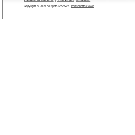
Thematische Gliederung
| 
Unser Projekt
| 
Impressum
Copyright © 2009 All rights reserved.
Wirtschaftslexikon