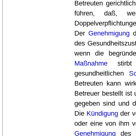
Betreuten gerichtli
führen, daß, we
Doppelverpflichtung
Der
Genehmigung
d
des Gesundheitszust
wenn die begründ
Maßnahme
stirbt
gesundheitlichen
S
Betreuten kann wir
Betreuer bestellt i
gegeben sind und 
Die
Kündigung
der v
oder eine von ihm v
Genehmigung
des 