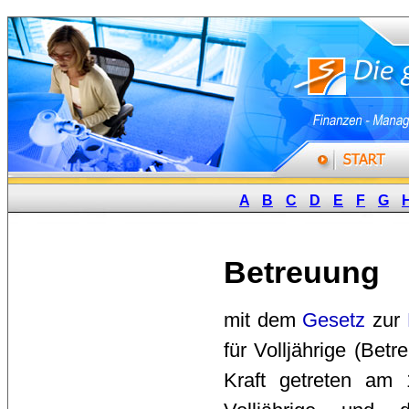
A
B
C
D
E
F
G
Betreuung
mit dem 
Gesetz
zur 
für Volljährige (Bet
Kraft getreten am 