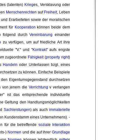
es (latenten) 
Krieg
es, Versklavung oder
 den
Menschenrechte
n auf
Freiheit
, Leben
und Erarbeiteten sowie der moralischen 
ment für
Kooperation
können beide dem 
) folgend durch
Vereinbarung
einander 
n
zu verfügen, um auf friedliche Art ihre 
viduelle "V." und "
Kontrakt
" aufs engste
uum zugeordnete 
Fähigkeit
(
property right
)
es
Handeln
oder Unterlassen bzgl. eines 
rchsetzen zu können. Einfache Beispiele
 den Eigentumsgegenstand durchsetzen 
s von jenem die
Verrichtung
v verlangen 
r" ist das entsprechende individuelle 
eine Geltung den Handlungsmöglichkeiten
d 
Sachleistungen
) als auch
immaterielle
. den Kundenstamm eines Unternehmens). -
n für die betreffende
sozial
e
Interaktion
hts-)
Normen
und die auf ihrer 
Grundlage
t von
Normen
können letztendlich 
mittel
s