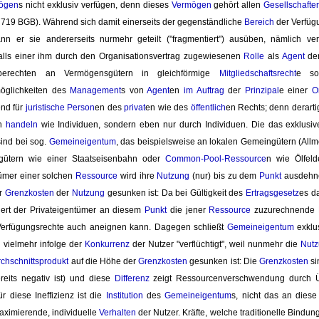
ögen
s nicht exklusiv verfügen, denn dieses
Vermögen
gehört allen 
Gesellschafte
, 719 BGB). Während sich damit einerseits der gegenständliche
Bereich
der Verfüg
kann er sie andererseits nurmehr geteilt ("fragmentiert") ausüben, nämlich 
lls einer ihm durch den Organisationsvertrag zugewiesenen
Rolle
als 
Agent
der
berechten an Vermögensgütern in gleichförmige 
Mitgliedschaftsrecht
e sow
öglichkeiten des
Management
s von
Agent
en
im Auftrag
der 
Prinzipal
e einer
O
nd für
juristische Person
en des
privat
en wie des
öffentlich
en Rechts; denn derarti
ch
handeln
wie Individuen, sondern eben nur durch Individuen. Die das exklusiv
ind bei sog.
Gemeineigentum
, das beispielsweise an lokalen Gemeingütern (All
gütern wie einer Staatseisenbahn oder
Common-Pool-Ressource
n wie Ölfeld
tümer einer solchen
Ressource
wird ihre 
Nutzung
(nur) bis zu dem 
Punkt
ausdehne
er
Grenzkosten
der 
Nutzung
gesunken ist: Da bei Gültigkeit des 
Ertragsgesetz
es d
iert der Privateigentümer an diesem 
Punkt
die jener 
Ressource
zuzurechnende Kn
Verfügungsrechte auch aneignen kann. Dagegen schließt
Gemeineigentum
exklus
h vielmehr infolge der
Konkurrenz
der Nutzer "verflüchtigt", weil nunmehr die 
Nut
chschnittsprodukt
auf die Höhe der 
Grenzkosten
gesunken ist: Die 
Grenzkosten
si
reits negativ ist) und diese
Differenz
zeigt Ressourcenverschwendung durch Ü
ür diese Ineffizienz ist die
Institution
des 
Gemeineigentum
s, nicht das an dies
ximierende, individuelle 
Verhalten
der Nutzer. Kräfte, welche traditionelle Bindun