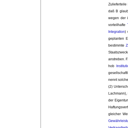
Zuliefertei
daß B glaub
wegen der 
vorteilhafte
Integration
)
geplanten 
bestimmte
Z
Staatszweck
anstreben. F. 
hob 
Institut
gesellschaft
nennt solche
(2) Untersch
Lachmann), 
der Eigentu
Haftungsvert
gleicher W
Gewährleist
Vertragsfreih