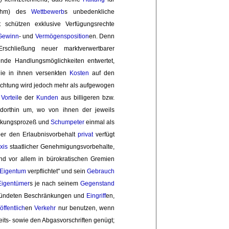
 Böhm) des
Wettbewerb
s unbedenkliche
ft schützen exklusive Verfügungsrechte
Gewinn
- und
Vermögensposition
en. Denn
schließung neuer marktverwertbarer
nde Handlungsmöglichkeiten entwertet,
die in ihnen versenkten
Kosten
auf den 
chtung wird jedoch mehr als aufgewogen
 
Vorteil
e der
Kunden
aus billigeren bzw. 
orthin um, wo von ihnen der jeweils 
ckungsprozeß und 
Schumpeter
einmal als 
über den Erlaubnisvorbehalt
privat
verfügt 
xis
staatlicher Genehmigungsvorbehalte, 
und vor allem in bürokratischen Gremien
Eigentum
verpflichtet" und sein 
Gebrauch
Eigentümer
s je nach seinem
Gegenstand
ündeten Beschränkungen und 
Eingriff
en,
 
öffentlich
en
Verkehr
nur benutzen, wenn 
its- sowie den Abgasvorschriften genügt; 