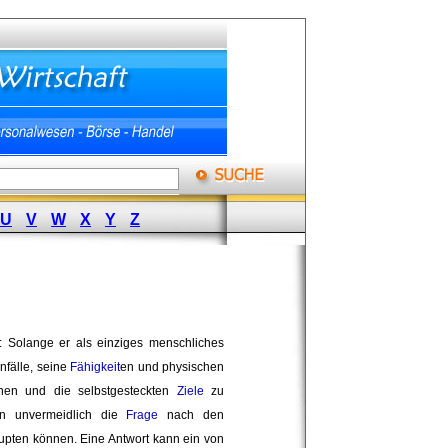
U
V
W
X
Y
Z
n: Solange er als einziges menschliches
fälle, seine 
Fähigkeit
en und physischen
hen und die selbstgesteckten
Ziele
zu 
en unvermeidlich die
Frage
nach den 
pten können. Eine Antwort kann ein von