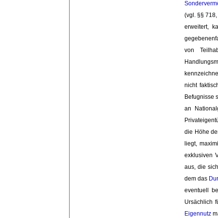
Sonderverm
(vgl. §§ 718
erweitert, 
gegebenenfa
von Teilha
Handlungsm
kennzeichne
nicht faktis
Befugnisse s
an National
Privateigen
die Höhe d
liegt, maxim
exklusiven 
aus, die sic
dem das
Dur
eventuell be
Ursächlich f
Eigennutz
ma