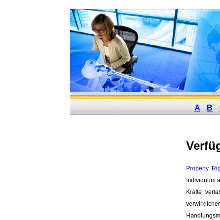
A
B
Verfü
Property Ri
Individuum a
Kräfte ver
verwirklich
Handlungsmö