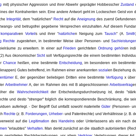
g
mit) physischer Aggression und ihrer Abwehr geprägter Hobbesscher 
Zustand
d
eines der Kontrahenten sein. Eine andere Antwort geht im Lockeschen Geist von
iche
Integrität
, dem "natürlichen"
Recht
auf die 
Aneignung
des zuerst Gefundenen 
, zwangs- und betrugsfrei gegebene Versprechen einzuhalten. Auf diesem Funda
 
komparativ
en
Vorteil
s und ihrer "
natürliche
n Neigung zum
Tausch
" (A.
Smith
g
Rechte
zugestehen, in bestimmter Weise über Personen- und 
Sachleistunge
ielräume zu erweitern. In einer auf
Frieden
gerichteten 
Ordnung
gehör
en indi
(2) Aus ökonomischer
Sicht
soll Verfügungsrechte die einem bestimmten Individ
er
Chance
heißen, eine bestimmte 
Entscheidung
, im besonderen ein bestimmt
(knappen) Gutes betreffend, im Rahmen einer anerkannten
sozial
en Beziehung du
gentümer
E, der gegenüber beliebigen Dritten eine bestimmte 
Verfügung
x über
der
Arbeitnehmer
A, der im Rahmen des mit B abgeschlossenen 
Arbeitsvertrag
e
höher die
Wahrscheinlichkeit
der Entscheidungsdurchsetzung ist, desto "stärke
echte und desto "strenger" folglich die korrespondierende Beschränkung, die s
viduen auferlegt. - Der Begriff Gut umfaßt sowohl materielle
Güter
(Personen- un
ich
Rechte
(z. B. 
Forderungen
,
Urheber
- und Patentrechte) und Verhältnisse (z. B
 verweist auf die
Legitimation
des 
Handeln
s oder Unterlassens als ein nach de
rmen
"erlaubtes" 
Verhalten
. Man denkt zunächst an die staatlich autorisierten (Rec
om gestalteten Rechtsbeziehungen, vor allem 
Verträge
; Verletzungen dieser Ar