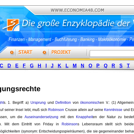
C
D
E
F
G
H
I
J
K
L
M
N
O
P
Q
R
S
T
gungsrechte
ght
s. 1. Begriff: a)
Ursprung
und 
Definition
von 
ökonomisch
en V.: (1) Allgemei
uf seiner Insel lebt, muß sich
Robinson
Crusoe allein auf seine 
Kenntnisse
und Ein
lassen, um die
Auseinandersetzung
mit den 
Knappheit
en der Natur zu beste
en. Mit dem Eintritt von Friday in
Robinson
s Lebensraum stellt sich beid
glichkeiten (synonym: Entscheidungsspielräumen), die sie gegeneinander behau