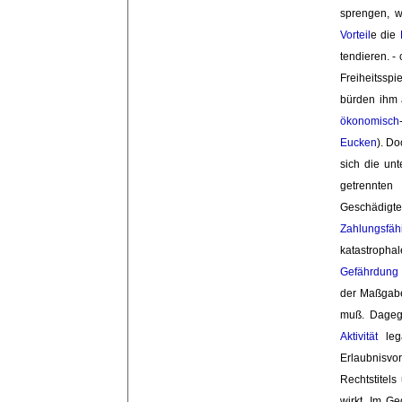
sprengen, w
Vorteil
e die
tendieren. -
Freiheitsspi
bürden ihm 
ökonomisch
Eucken
). Do
sich die un
getrennten
Geschädigten
Zahlungsfähi
katastropha
Gefährdung
der Maßgabe
muß. Dage
Aktivität
lega
Erlaubnisvo
Rechtstitel
wirkt. Im G