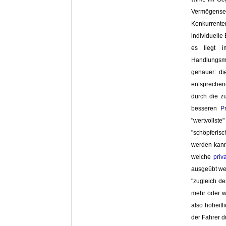
Vermögense
Konkurrent
individuelle
es liegt 
Handlungsmö
genauer: di
entsprechen
durch die z
besseren
P
"wertvollste
"schöpferis
werden kann
welche
priv
ausgeübt we
"zugleich d
mehr oder w
also hoheitl
der Fahrer d