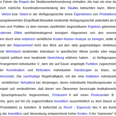
r Fahrer die
Regeln
der Straßenverkehrsordnung einhalten, die man als eine durc
itisch nützliche Koordinationsvorleistung des 
Staat
es betrachten kann. Wenn
n
Verbot
bzw. 
Gebot
in die Verfügungsrechte eines 
Eigentümer
s von
Produktions
angsbewehrten Eingriffsakt Belastete bestimmte Verfügungsrechte jedenfalls als t
en und Politiker zu dem niemals zweifelsfrei begründbaren
Ergebnis
gekommen s
extern
en
Effekt
wohlfahrtssteigernd korrigiert. Abgesehen von den enorme
winn durch eine
empirisch
verläßliche 
Kosten-Nutzen-Analyse
zu 
belege
n, sollte
ohl der 
Allgemeinheit
nicht den Blick auf den stets gegenwärtigen Verteilung
nd 
Wohlstand
bestimmter Individuen in spezifischer Weise positiv oder nega
mplizit politisch eine bestimmte
Gewichtung
erfahren haben. - e) Verfügungsrech
Arrangement individueller V., dem die auf Dauer angelegte
Funktion
zugeschriebe
der
Koordination
und 
Motivation
individueller 
Handlung
en zu lösen, s
nökonomik
). Die
nachhaltig
e Regelhaftigkeit, mit der eine
Institution
individuel
n
verläßlichen 
Verhalten
s bei denjenigen, deren individuelle Handlungsmuster 
ispiel soll verdeutlichen, daß dieser von Ökonomen bevorzugte Institutionenbeg
en Sprachgebrauchs: Angenommen,
Produzent
A will einen 
Produzent
en B
sche, ganz auf ihn (A) zugeschnittene
Investition
ausschließlich zu dem Zweck vor
Produkt(teil) zu beliefern. B befürchtet zu
Recht
- 
Eigennutz
des A als domi
ng der
Investition
und Versenkung entsprechend hoher 
Kosten
, A ihn "erpressen" 