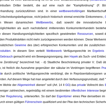
inbußen Dritter besteht, die auf eine nach der "Kampfordnung" (F.
enhandlung zurückzuführen sind. ln einer
wettbewerbsfähig
en Martkwirtscha
 Entscheidungsbefugnisse, nicht jedoch historisch einmal erreichte Einkommens-,
im Wesen dynamischen
Wettbewerb
s, daß sowohl die innovatorische Er
glichkeiten als auch nachstoßend imitierendes Konkurrentenhandeln bestehe
e diesen Handlungsmöglichkeiten spezifisch gewidmeten
Ressourcen
, soweit 
den Produktmärkten nicht mehr zurückgewonnen werden können. Diese Wertverni
usätzlichen
Gewinne
des (der) erfolgreichen Konkurrenten und die zusätzlichen
rodukten
. In diesem Sinn verteilt
Wettbewerb
Verfügungsrechte im 
Ergebnis
d
"
Gebrauch
gemacht wird ein Bewegungsvorgang, den 
Hayek
als Such- und Entde
che Zerstörung" bezeichnet hat. - d) Staatliche Beschränkung privater V.: Daß 
, ist freilich die Ausnahme gegenüber der säkular im Vordringen begriffenen
Pra
at
e durch politische Verfügungsrechte verdrängt, die in Repräsentativorganen 
rden. Auf diesem Wege hat man angeleitet durch den Verfassungsgrundsatz, daß "
em Wohle der 
Allgemeinheit
dienen" soll (Art. 14 II 
GG
) das
privat
e Vollrecht des
eniger zahlreichen, regelmäßig mit einem bestimmten 
öffentlichen Interesse
begr
icher
Regulierung
, unterworfen. So darf der
Eigentümer
eines Pkw denselben im
urch einen gültigen
Führerschein
qualifiziert und der Pkw den technischen Sicherhe