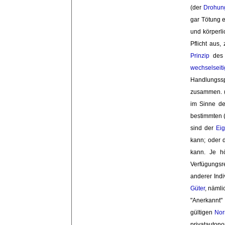
(der
Drohun
gar Tötung 
und körperl
Pflicht aus
Prinzip
des
wechselseiti
Handlungssp
zusammen. 
im Sinne d
bestimmten 
sind der
Ei
kann; oder 
kann. Je 
Verfügungsr
anderer Indi
Güter
, näml
"Anerkannt"
gültigen 
No
privatauton