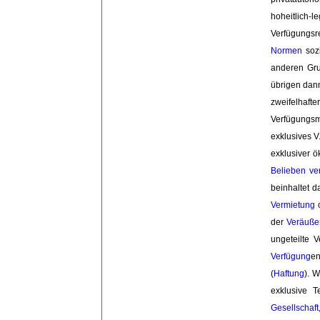
hoheitlich-l
Verfügungsre
Normen
sozi
anderen Gru
übrigen dan
zweifelhafter
Verfügungs
exklusives V
exklusiver 
Belieben
ve
beinhaltet 
Vermietung
o
der
Veräuße
ungeteilte 
Verfügung
en
(
Haftung
). 
exklusive 
Gesellschaft