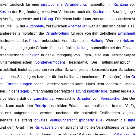
irken zugleich für eine
institutionell
e
Veränderung
, namentlich in
Richtung
vo
Kosten
der Begründung exklusiver V., insbes. auch die 
Kosten
der Bewältigung v
 c) Verfügungsrechte und
Haftung
: Die einem Individuum zuerkannten exklusiven V
elräume i. S. der
Autonomie
, frei zwischen
Alternative
n wählen und sich derart als (
andererseits moralisch die
Verantwortung
für jede von ihm getroffene 
Entscheid
-instrumental das
Prinzip
unbeschränkter individueller 
Haftung
: "Wer den
Nutzen
ch gibt es einige gute Gründe für beschränkte
Haftung
, namentlich bei der Einstan
ternehmerische
Funktion
in der Aufbringung von Eigen-, also von Haftungskapita
 unternehmerischen
Sondervermögen
s beschränkt. Der Haftungsanspruch,
 zubilligt, findet abgesehen von allen Schwierigkeiten konsensfähiger Schadense
gkeit
des Schädigers bzw. der für ihn haftbar zu machenden Person(en) oder 
O
len
Entscheidungen
schnell erreicht werden kann. Nach dem tendenziell innova
bei (in der 
Regel
) umfangmäßig begrenzter
Haftung
(
liability rule
) dürfen legale
A
 verletzen, daß der
zurechenbar
verursachte 
Schaden
vom 
Verursacher
den Ges
gen kann nach dem
Prinzip
des strikten Erlaubnisvorbehalts eine fremde Verfüg
l erst aufgenommen werden, nachdem die potentiell Gefährdeten zugestim
rbehalts als streng
privat
es
Verfügungsrecht
(
property rule
) werden die
Inh
s und dem Grad ihrer
Risikoaversion
entsprechend hohen Verzichtspreis verlange
egensatz zu einer Zunftordnung ist es für eine Wettbewerbsordnung (
Wettbewer