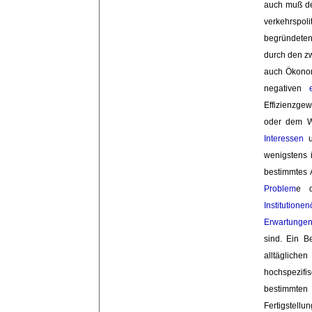
auch muß de
verkehrspol
begründete
durch den zw
auch Ökonom
negativen
Effizienzge
oder dem W
Interessen
u
wenigstens i
bestimmtes 
Problem
e 
Institutione
Erwartunge
sind. Ein Be
alltäglich
hochspezifi
bestimmten 
Fertigstellu