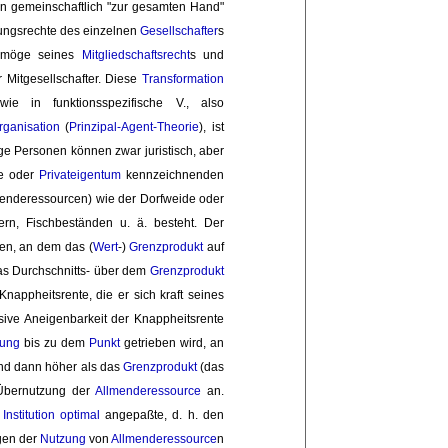
r
n gemeinschaftlich "zur gesamten Hand"
ungsrechte des einzelnen 
Gesellschafter
s
vermöge seines
Mitgliedschaftsrecht
s und
 Mitgesellschafter. Diese 
Transformation
ie in funktionsspezifische V., also
rganisation
(
Prinzipal-Agent-Theorie
), ist
ge Personen können zwar juristisch, aber
e oder 
Privateigentum
kennzeichnenden 
menderessourcen) wie der Dorfweide oder
ern, Fischbeständen u. ä. besteht. Der
n, an dem das (
Wert
-)
Grenzprodukt
auf 
as Durchschnitts- über dem
Grenzprodukt
appheitsrente, die er sich kraft seines 
ive Aneigenbarkeit der Knappheitsrente 
zung
bis zu dem 
Punkt
getrieben wird, an 
nd dann höher als das 
Grenzprodukt
(das 
bernutzung der 
Allmenderessource
an. 
e
Institution
optimal
angepaßte, d. h. den 
gen der 
Nutzung
von 
Allmenderessource
n