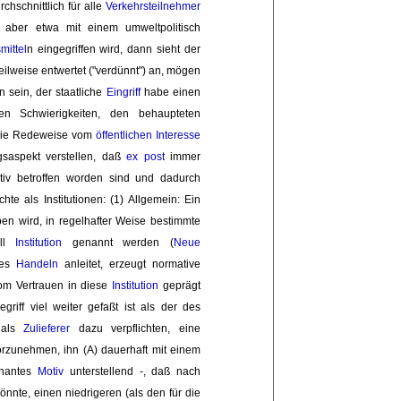
hschnittlich für alle 
Verkehrsteilnehmer
 aber etwa mit einem umweltpolitisch
mittel
n eingegriffen wird, dann sieht der
eilweise entwertet ("verdünnt") an, mögen
ein, der staatliche 
Eingriff
habe einen 
n Schwierigkeiten, den behaupteten 
 die Redeweise vom
öffentlichen Interesse
saspekt verstellen, daß 
ex post
immer 
tiv betroffen worden sind und dadurch 
te als Institutionen: (1) Allgemein: Ein 
n wird, in regelhafter Weise bestimmte 
oll
Institution
genannt werden (
Neue
les 
Handeln
anleitet, erzeugt normative 
vom Vertrauen in diese
Institution
geprägt 
riff viel weiter gefaßt ist als der des
 als
Zulieferer
dazu verpflichten, eine 
zunehmen, ihn (A) dauerhaft mit einem 
nantes 
Motiv
unterstellend -, daß nach 
könnte, einen niedrigeren (als den für die