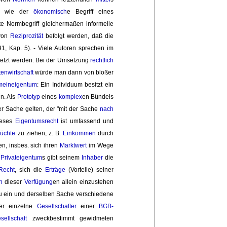
o wie der 
ökonomisch
e Begriff eines
ete Normbegriff gleichermaßen informelle
on 
Reziprozität
befolgt werden, daß die 
, Kap. 5). - Viele Autoren sprechen im 
etzt werden. Bei der Umsetzung
rechtlich
enwirtschaft
würde man dann von bloßer 
eineigentum
: Ein Individuum besitzt ein
n. Als
Prototyp
eines 
komplex
en Bündels
er Sache gelten, der "mit der Sache
nach
eses 
Eigentumsrecht
ist umfassend und 
rüchte
zu ziehen, z. B. 
Einkommen
durch 
en, insbes. sich ihren
Marktwert
im Wege 
 
Privateigentum
s gibt seinem
Inhaber
die 
Recht
, sich die
Erträge
(Vorteile) seiner 
n
dieser 
Verfügung
en allein einzustehen
u ein und derselben Sache verschiedene 
der einzelne
Gesellschafter
einer 
BGB-
ellschaft
zweckbestimmt gewidmeten 