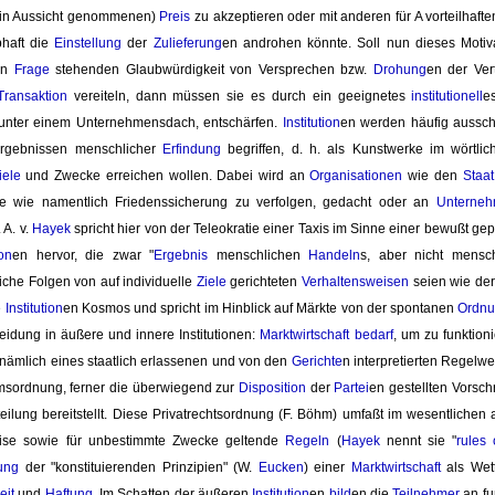
le in Aussicht genommenen)
Preis
zu akzeptieren oder mit anderen für A vorteilhaf
haft die
Einstellung
der 
Zulieferung
en androhen könnte. Soll nun dieses Motiv
in 
Frage
stehenden Glaubwürdigkeit von Versprechen bzw. 
Drohung
en der Ver
Transaktion
vereiteln, dann müssen sie es durch ein geeignetes 
institutionell
e
 unter einem Unternehmensdach, entschärfen.
Institution
en werden häufig ausschli
Ergebnissen menschlicher
Erfindung
begriffen, d. h. als Kunstwerke im wörtl
iele
und Zwecke erreichen wollen. Dabei wird an 
Organisationen
wie den 
Staat
e wie namentlich Friedenssicherung zu verfolgen, gedacht oder an
Unterne
A. v. 
Hayek
spricht hier von der Teleokratie einer Taxis im Sinne einer bewußt gep
ion
en hervor, die zwar "
Ergebnis
menschlichen 
Handeln
s, aber nicht menschl
liche Folgen von auf individuelle
Ziele
gerichteten 
Verhaltensweisen
seien wie der
 
Institution
en Kosmos und spricht im Hinblick auf Märkte von der spontanen
Ordn
eidung in äußere und innere Institutionen:
Marktwirtschaft
bedarf
, um zu funktio
nämlich eines staatlich erlassenen und von den
Gerichte
n interpretierten Regelw
msordnung, ferner die überwiegend zur 
Disposition
der 
Partei
en gestellten Vorsch
eilung bereitstellt. Diese Privatrechtsordnung (F. Böhm) umfaßt im wesentlichen a
eise sowie für unbestimmte Zwecke geltende
Regeln
(
Hayek
nennt sie "
rules 
ung
der "konstituierenden Prinzipien" (W. 
Eucken
) einer
Marktwirtschaft
als Wet
eit
und 
Haftung
. Im Schatten der äußeren
Institution
en
bild
en die
Teilnehmer
an fu