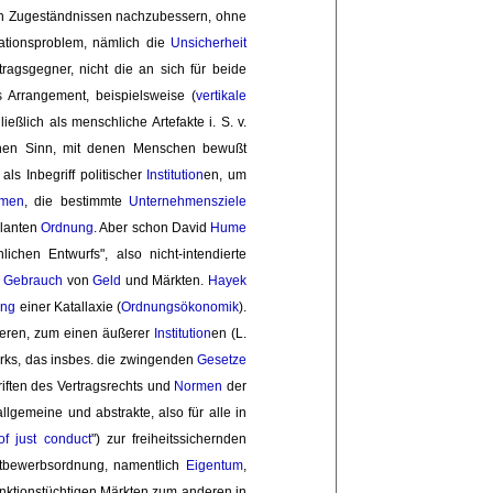
ten Zugeständnissen nachzubessern, ohne 
ationsproblem, nämlich die
Unsicherheit
tragsgegner, nicht die an sich für beide
s Arrangement, beispielsweise (
vertikale
eßlich als menschliche Artefakte i. S. v.
ichen Sinn, mit denen Menschen bewußt 
als Inbegriff politischer 
Institution
en, um
hmen
, die bestimmte
Unternehmensziele
lanten 
Ordnung
. Aber schon David
Hume
ichen Entwurfs", also nicht-intendierte
 
Gebrauch
von 
Geld
und Märkten. 
Hayek
ung
einer Katallaxie (
Ordnungsökonomik
).
nieren, zum einen äußerer
Institution
en (L.
erks, das insbes. die zwingenden
Gesetze
riften des Vertragsrechts und
Normen
der 
llgemeine und abstrakte, also für alle in
of just conduct
") zur freiheitssichernden
tbewerbsordnung, namentlich 
Eigentum
,
nktionstüchtigen Märkten zum anderen in 