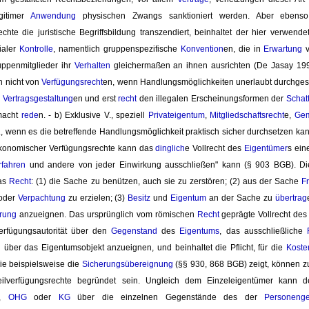
egitimer
Anwendung
physischen Zwangs sanktioniert werden. Aber ebens
chte die juristische Begriffsbildung transzendiert, beinhaltet der hier verwend
aler 
Kontrolle
, namentlich gruppenspezifische
Konvention
en, die in
Erwartung
v
ppenmitglieder ihr
Verhalten
gleichermaßen an ihnen ausrichten (De Jasay 1991
n nicht von
Verfügungsrecht
en, wenn Handlungsmöglichkeiten unerlaubt durchges
 
Vertragsgestaltung
en und erst
recht
den illegalen Erscheinungsformen der 
Schatt
macht
rede
n. - b) Exklusive V., speziell
Privateigentum
,
Mitgliedschaftsrecht
e,
Gem
., wenn es die betreffende Handlungsmöglichkeit praktisch sicher durchsetzen kan
ökonomischer Verfügungsrechte kann das
dinglich
e Vollrecht des
Eigentümer
s ein
rfahren
und andere von jeder Einwirkung ausschließen" kann (§ 903 BGB). Di
das
Recht
: (1) die Sache zu benützen, auch sie zu zerstören; (2) aus der Sache
F
der 
Verpachtung
zu erzielen; (3) 
Besitz
und 
Eigentum
an der Sache zu 
übertrag
rung
anzueignen. Das ursprünglich vom römischen 
Recht
geprägte Vollrecht des
Verfügungsautorität über den
Gegenstand
des 
Eigentums
, das ausschließliche
 über das Eigentumsobjekt anzueignen, und beinhaltet die Pflicht, für die
Koste
Wie beispielsweise die
Sicherungsübereignung
(§§ 930, 868 BGB) zeigt, können z
Teilverfügungsrechte begründet sein. Ungleich dem Einzeleigentümer kann 
,
OHG
oder 
KG
über die einzelnen Gegenstände des der 
Personenges