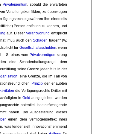
n 
Privateigentum
, sobald die erwarteten
on Verteilungskonflikten, zu überwiegen 
erfügungsrechte gewähren ihm einerseits
sittliche) Person entfalten zu können, und
ung
auf. Dieser 
Verantwortung
entspricht 
hat, muß auch den 
Schaden
tragen" (W. 
dspflicht für
Gesellschaftsschulden
, wenn
l i. S. eines vom 
Privatvermögen
streng 
 den eine Schadenhaftungsregel dem
rmittlung seine Grenze jedenfalls in der
rganisation
: eine Grenze, die im Fall von
tionsfreundlichen 
Prinzip
der erlaubten 
ktivitäten
die Verfügungsrechte Dritter mit 
chädigten in 
Geld
ausgeglichen werden 
ungsrechte potentiell beeinträchtigende 
mt haben. Bei Ausgestaltung dieses 
aber
einen dem Vermögenseffekt ihres 
n, was tendenziell innovationshemmend 
b
) kennzeichnend, daß keine
Haftung
für 