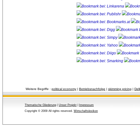
Weitere Begriffe :
political economy
| 
Betriebsnachfolge
| 
skimming pricing
| 
Del
Thematische Gliederung
| 
Unser Projekt
| 
Impressum
Copyright © 2009 All rights reserved.
Wirtschaftslexikon