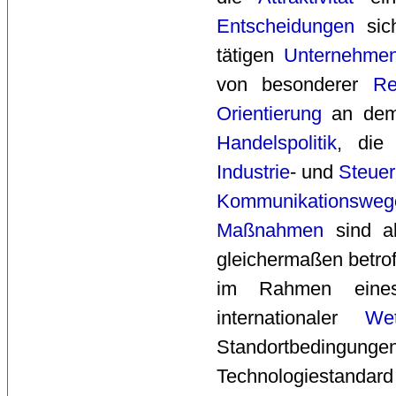
Entscheidungen
sic
tätigen
Unternehme
von besonderer
Re
Orientierung
an de
Handelspolitik
, di
Industrie
- und
Steuerp
Kommunikationsweg
Maßnahmen
sind al
gleichermaßen betrof
im Rahmen eines
internationaler
Wet
Standortbedingun
Technologiestandar