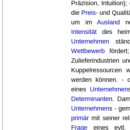
Präzision, Intuition
die
Preis
- und Quali
um im
Ausland
not
Intensität
des heim
Unternehmen
ständi
Wettbewerb
fördert
Zulieferindustrien 
Kuppelressourcen 
werden können. - d
eines
Unternehmen
Determinante
n. Dam
Unternehmen
s - ge
primär
mit seiner re
Frage
eines evtl.