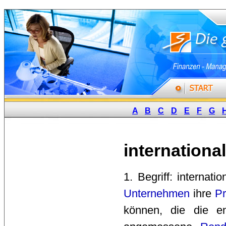
A
B
C
D
E
F
G
internationa
1. Begriff: internat
Unternehmen
ihre 
Pr
können, die die e