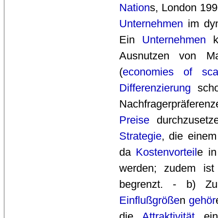
Nation
s, London 199
Unternehmen
im dyn
Ein
Unternehmen
k
Ausnutzen von Mass
(
economies of sca
Differenzierung
sch
Nachfragerpräferenz
Preise
durchzusetze
Strategie
, die eine
da
Kostenvorteil
e i
werden; zudem is
begrenzt. - b) 
Einflußgröße
n
gehör
die
Attraktivität
eine