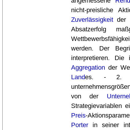
angemessene
Rend
nicht-preisliche A
Zuverlässigkeit
der 
Absatzerfolg m
Wettbewerbsfähigkei
werden. Der Begr
interpretieren. Di
Aggregation
der Wet
Land
es. - 2.
unternehmensgrößena
von der
Untern
Strategievariablen 
Preis
-Aktionsparam
Porter
in seiner int