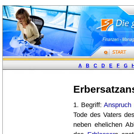
A
B
C
D
E
F
G
Erbersatzan
1. Begriff: 
Anspruch
Tode des Vaters de
neben ehelichen A