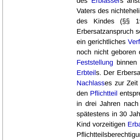
des 
Erblasser
s ans
Vaters des nichtehe
des Kindes (§§ 1
Erbersatzanspruch s
ein gerichtliches
Ver
noch nicht geboren 
Feststellung
binnen 
Erbteil
s. Der Erbers
Nachlass
es zur Zei
den
Pflichtteil
entspre
in drei Jahren nac
spätestens in 30 Jah
Kind vorzeitigen
Erb
Pflichtteilsberechtigu