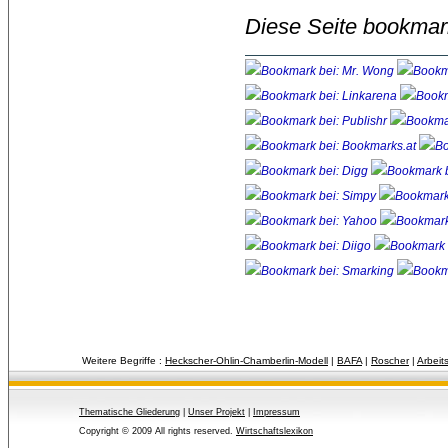
Diese Seite bookmar
Weitere Begriffe :
Heckscher-Ohlin-Chamberlin-Modell
| 
BAFA
| 
Roscher
| 
Arbeit
Thematische Gliederung
| 
Unser Projekt
| 
Impressum
Copyright © 2009 All rights reserved.
Wirtschaftslexikon