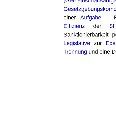
(
Gemeinschaftsaufg
Gesetzgebungskomp
einer 
Aufgabe
. - F
Effizienz
der 
öf
Sanktionierbarkeit p
Legislative
zur 
Exe
Trennung
und eine De