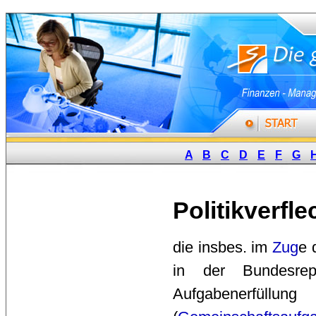
A
B
C
D
E
F
G
Politikverfl
die insbes. im 
Zug
e 
in der Bundesre
Aufgabenerfüll