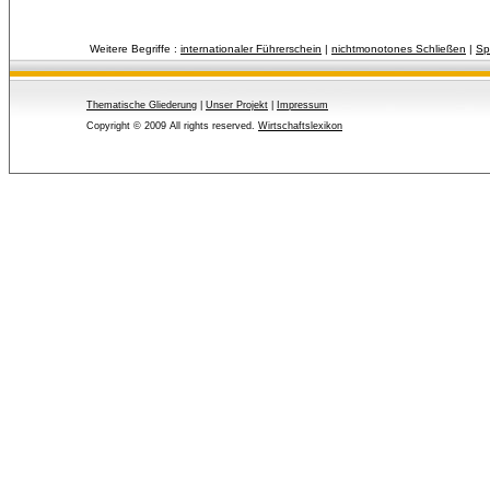
Weitere Begriffe :
internationaler Führerschein
| 
nichtmonotones Schließen
| 
Sp
Thematische Gliederung
| 
Unser Projekt
| 
Impressum
Copyright © 2009 All rights reserved.
Wirtschaftslexikon