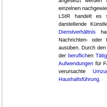
angesetzt werden 
einzelnen nachgewie
LStR handelt es s
darstellende Künst
Dienstverhältnis
haup
Nachrichten- oder
ausüben. Durch den 
der
beruflich
en
Tätig
Aufwendungen
für F
verursachte
Umzug
Haushaltsführung
.