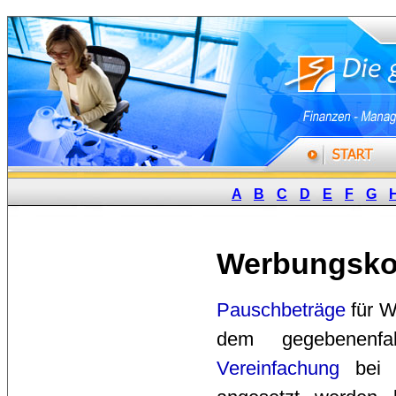
A
B
C
D
E
F
G
Werbungsko
Pauschbeträge
für W
dem gegebenenf
Vereinfachung
bei 