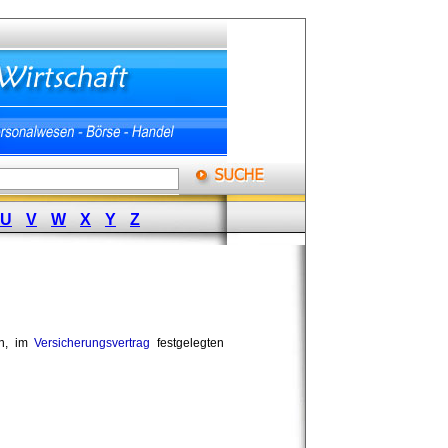
U
V
W
X
Y
Z
n, im 
Versicherungsvertrag
festgelegten 