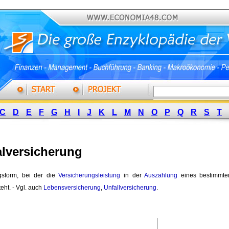
C
D
E
F
G
H
I
J
K
L
M
N
O
P
Q
R
S
T
alversicherung
gsform, bei der die 
Versicherungsleistung
in der 
Auszahlung
eines bestimmte
teht. - Vgl. auch
Lebensversicherung
,
Unfallversicherung
.