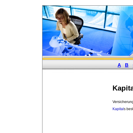
A
B
Kapit
Versicherun
Kapital
s bes