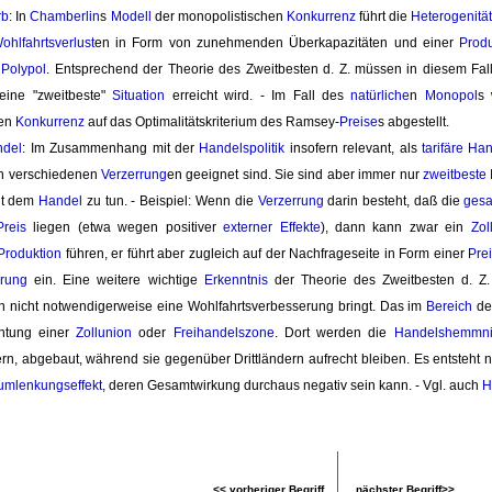
rb
: In
Chamberlin
s
Modell
der monopolistischen 
Konkurrenz
führt die 
Heterogenitä
ohlfahrtsverlust
en in Form von zunehmenden Überkapazitäten und einer
Produ
n
Polypol
. Entsprechend der Theorie des Zweitbesten d. Z. müssen in diesem Fall
eine "zweitbeste"
Situation
erreicht wird. - Im Fall des 
natürliche
n
Monopol
s 
nen
Konkurrenz
auf das Optimalitätskriterium des Ramsey-
Preise
s abgestellt.
ndel
: Im Zusammenhang mit der
Handelspolitik
insofern relevant, als 
tarifäre H
on verschiedenen
Verzerrung
en geeignet sind. Sie sind aber immer nur
zweitbest
it dem 
Handel
zu tun. - Beispiel: Wenn die 
Verzerrung
darin besteht, daß die 
gesa
Preis
liegen (etwa wegen positiver 
externer Effekte
), dann kann zwar ein
Zol
Produktion
führen, er führt aber zugleich auf der Nachfrageseite in Form einer 
Pre
rrung
ein. Eine weitere wichtige 
Erkenntnis
der Theorie des Zweitbesten d. Z. i
n nicht notwendigerweise eine Wohlfahrtsverbesserung bringt. Das im
Bereich
de
ichtung einer
Zollunion
oder 
Freihandelszone
. Dort werden die
Handelshemmni
ern, abgebaut, während sie gegenüber Drittländern aufrecht bleiben. Es entsteh
umlenkungseffekt
, deren Gesamtwirkung durchaus negativ sein kann. - Vgl. auch
H
<< vorheriger Begriff
nächster Begriff>>