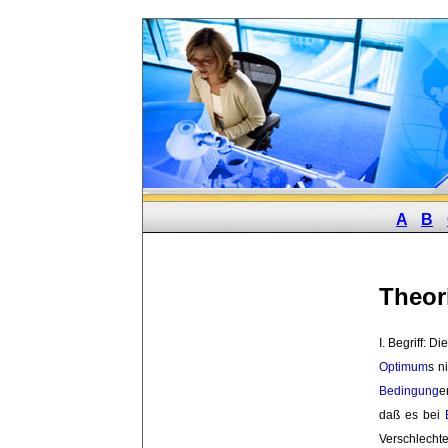
A
B
Theor
I. Begriff: 
Optimum
s n
Bedingung
e
daß es bei
Verschlecht