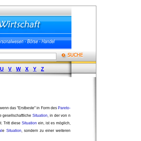
U
V
W
X
Y
Z
 wenn das "Erstbeste" in Form des 
Pareto-
 gesellschaftliche 
Situation
, in der von n
. Tritt diese
Situation
ein, ist es möglich, 
al
e
Situation
, sondern zu einer weiteren