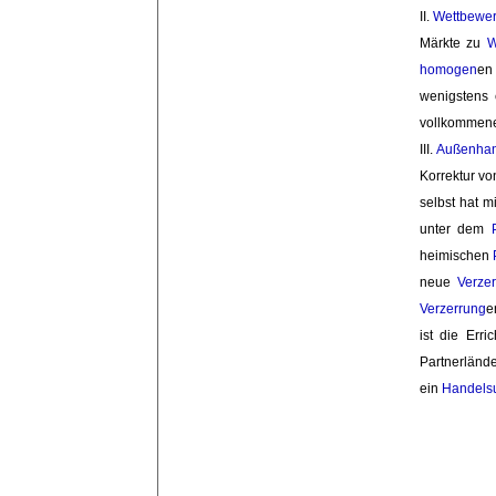
II. 
Wettbewe
Märkte zu
W
homogen
e
wenigstens 
vollkomme
III. 
Außenha
Korrektur v
selbst hat m
unter dem 
heimischen
neue
Verze
Verzerrung
e
ist die Err
Partnerländ
ein
Handels