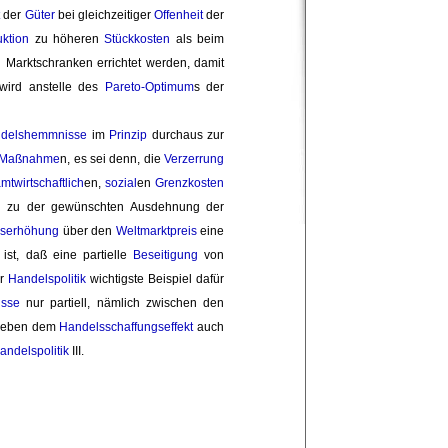
t
der 
Güter
bei gleichzeitiger 
Offenheit
der 
ktion
zu höheren 
Stückkosten
als beim 
 Marktschranken errichtet werden, damit
wird anstelle des
Pareto-Optimum
s der
andelshemmnisse
im 
Prinzip
durchaus zur 
e Maßnahme
n, es sei denn, die
Verzerrung
mtwirtschaftlich
en,
sozial
en
Grenzkosten
l
zu der gewünschten Ausdehnung der 
iserhöhung
über den 
Weltmarktpreis
eine 
st, daß eine partielle 
Beseitigung
von 
r 
Handelspolitik
wichtigste Beispiel dafür 
sse
nur partiell, nämlich zwischen den 
t neben dem
Handelsschaffungseffekt
auch 
andelspolitik
III. 