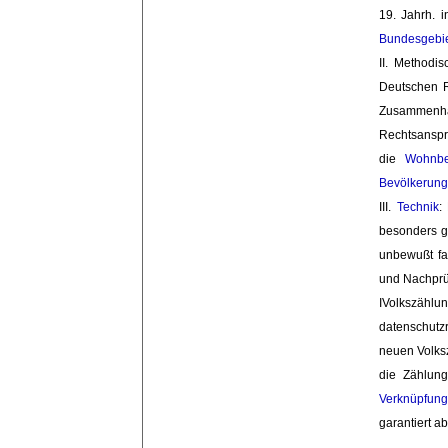
19. Jahrh. 
Bundesgebi
II. Methodis
Deutschen R
Zusammenhan
Rechtsanspr
die
Wohnbe
Bevölkerung
III. 
Technik
:
besonders ge
unbewußt fa
und Nachprüf
IVolkszähl
datenschutz
neuen Volks
die Zählun
Verknüpfung
garantiert a