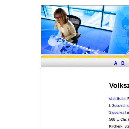
A
B
Volks
statistisch
e
I. 
Geschicht
Steuerkraft
u.
566 v. Chr. 
Kirchen-, St