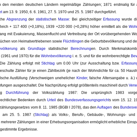
in den meisten deutschen Ländern regelmäßige Zählungen; 1871 erstmalig für
et
am 13. 9. 1950, 6. 6. 1961, 27. 5. 1970 und 25. 5. 1987 durchgeführt.
che 
Abgrenzung
der 
statistisch
en
Masse
: Bei gleichzeitiger
Erfassung
wurde di
eich + 117 400 (+0,18%), 1939 +220 000 (+0,28%) höher ermittelt als die
Wohn
g mit Evakuierung, Massenflucht und Vertreibung der Ort vorübergehenden 
üchen von Heimatvertriebenen sowie
Flüchtlinge
n die Geburtsbevölkerung und der
völkerung
als 
Grundlage
statistischer 
Berechnung
en. Durch Merkmalskombin
(1961 und 1970) für die 
Wohnbevölkerung
i. e. S. und für die wohnberechtigte 
Bev
 Die Zählung erfolgt mit
Stichtag
um 0.00 Uhr (zur Ausschaltung bzw. 
Erfassun
schulte Zähler für je einen Zählbezirk (je nach der Wohndichte für ca. 50 Haush
lsche Ausfüllung (Verschweigen unehelicher
Kinder
, falsche Altersangabe u. ä
ungen ausgeschaltet. Die Nachprüfung erfolgt größtenteils maschinell durch
Ver
ung 
Durchführung
der Volkszählung 1987: Die ursprünglich 1983 vorge
rechtlicher Bedenken durch
Urteil
des 
Bundesverfassungsgericht
s vom 15. 12. 1
zählungsgesetzes vom 8. 11. 1985 (BGBl I 2078), das den
Auflagen
des 
Bundesver
g am 25. 5. 1987 (
Stichtag
) als Volks-, Berufs-, Gebäude-, Wohnungs- un
mehrerer Zählungen in einer Erhebungsorganisation ermöglicht erhebliche Einspa
bgestimmte Ergebnisse.