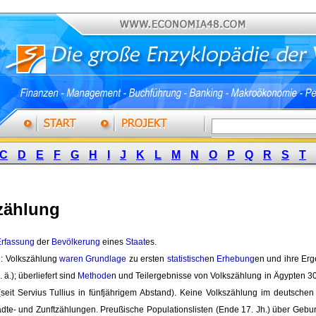
C
D
E
F
G
H
I
J
K
L
M
N
O
P
Q
R
S
T
zählung
Erfassung
der 
Bevölkerung
eines 
Staat
es.
e
: Volkszählung
waren
Grundlage
zu ersten 
statistisch
en
Erhebung
en und ihre Er
 ä.); überliefert sind 
Methode
n und Teilergebnisse von Volkszählung in Ägypten 30
(seit Servius Tullius in fünfjährigem Abstand). Keine Volkszählung im deutschen
ädte- und Zunftzählungen. Preußische Populationslisten (Ende 17. Jh.) über Gebu