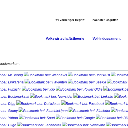
<< vorheriger Begriff
nächster Begriff>>
Volkswirtschaftstheorie
Voll-Indossament
 bookmarken :