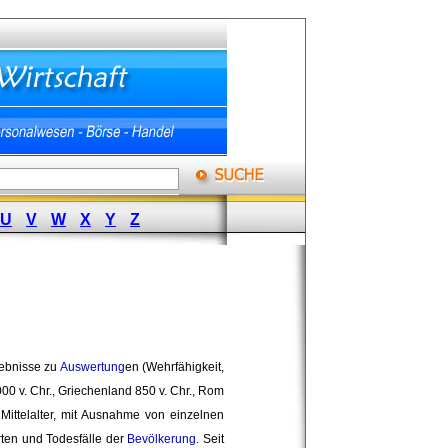
U
V
W
X
Y
Z
gebnisse zu
Auswertung
en (Wehrfähigkeit,
00 v. Chr., Griechenland 850 v. Chr., Rom
 Mittelalter, mit Ausnahme von einzelnen
rten und Todesfälle der
Bevölkerung
. Seit