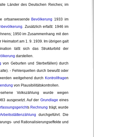
 alle Länder des Deutschen Reiches; im
e ortsanwesende 
Bevölkerung
1933 im 
bevölkerung
. Zusätzlich erfaßt: 1946 im
Wohnens; 1950 im Zusammenhang mit den
 Heimatort am 1. 9. 1939. Im übrigen galt
ation läßt sich das Strukturbild der
ölkerung
darstellen.
g
von Geburten und Sterbefällen) durch 
alte). - Fehlerquellen durch bewußt oder
.) werden weitgehend durch
Kontrollfrage
n
wendung
von Plausibilitätskontrollen.
sehene Volkszählung wurde wegen 
983 ausgesetzt. Auf der
Grundlage
eines 
fassungsgericht
s
Rechnung
trägt, wurde 
d
Arbeitsstättenzählung
durchgeführt. Die 
rungs- und Rationalisierungseffekte und 