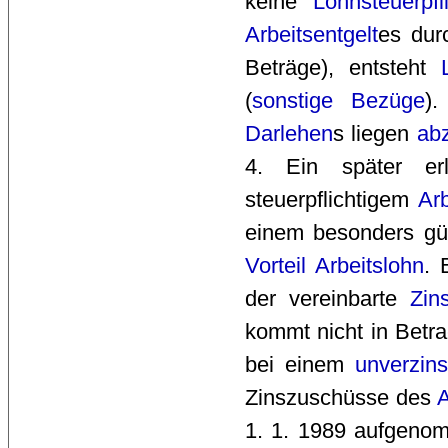
keine
Lohnsteuerpfl
Arbeitsentgelt
es dur
Beträge), entsteht
(
sonstige Bezüge
)
Darlehen
s liegen
ab
4. Ein später er
steuerpflichtigem
Arb
einem besonders g
Vorteil
Arbeitslohn
. 
der vereinbarte
Zin
kommt nicht in Betra
bei einem
unverzins
Zinszuschüsse des
A
1. 1. 1989 aufgen