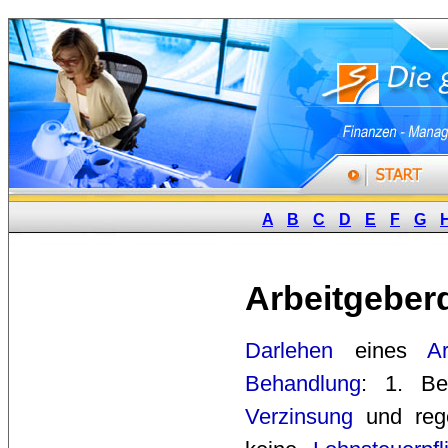
A
B
C
D
E
F
G
Arbeitgeber
Darlehen
eines 
Ar
Behandlung
: 1. B
Verzinsung
und rege