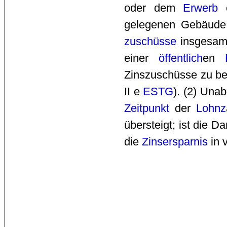
oder dem
Erwerb
e
gelegenen Gebäude 
zuschüsse
insgesam
einer
öffentlich
en
Zinszuschüsse zu be
II e
ESTG
). (2) Una
Zeitpunkt
der 
Lohnz
übersteigt; ist die 
die
Zinsersparnis
in 