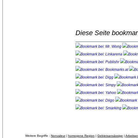
Diese Seite bookmar
Weitere Begriffe :
Nonvaleur
| 
homogene Region
| 
Gebietsansässige
| 
Arbeitse