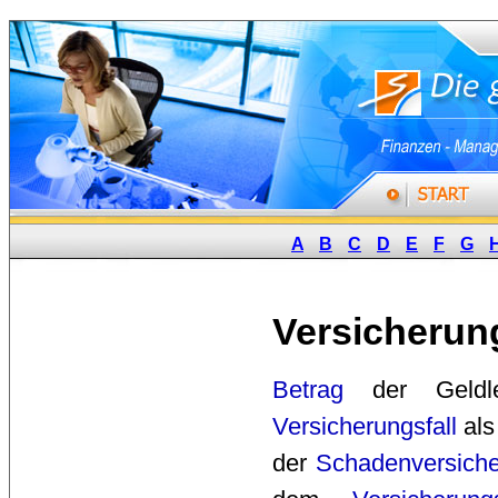
A
B
C
D
E
F
G
Versicheru
Betrag
der Geldle
Versicherungsfall
als
der
Schadenversich