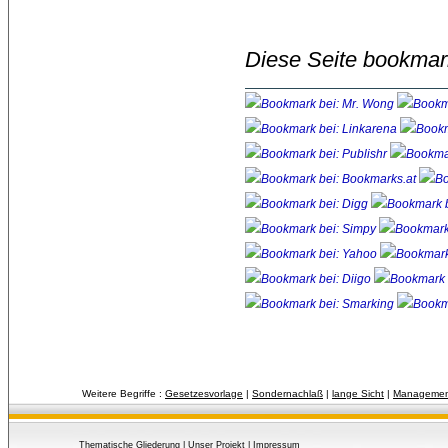
Diese Seite bookmar
Weitere Begriffe :
Gesetzesvorlage
| 
Sondernachlaß
| 
lange Sicht
| 
Managemen
Thematische Gliederung
| 
Unser Projekt
| 
Impressum