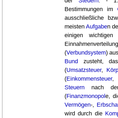
der 
Steuern
. - 1.
Bestimmungen im
ausschließliche bz
meisten
Aufgabe
n d
einigen wichtige
Einnahmenverteilun
(
Verbundsystem
) au
Bund
zusteht, da
(
Umsatzsteuer
,
Körp
(
Einkommensteuer
Steuern
nach d
(
Finanzmonopol
e, d
Vermögen
-,
Erbscha
wird durch die
Kom