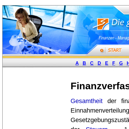
A
B
C
D
E
F
G
Finanzverfa
Gesamtheit
der fina
Einnahmenverteilu
Gesetzgebungszustä