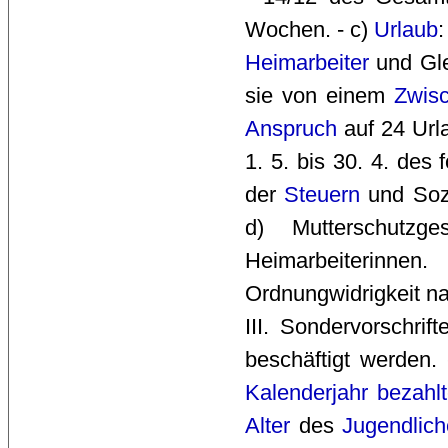
Wochen. - c)
Urlaub
:
Heimarbeiter
und Gle
sie von einem
Zwis
Anspruch
auf 24 Url
1. 5. bis 30. 4. des
der
Steuern
und Sozi
d) Mutterschutzge
Heimarbeiterinn
Ordnungwidrigkeit n
III. Sondervorschrift
beschäftigt werden.
Kalenderjahr
bezahlt
Alter
des 
Jugendlich