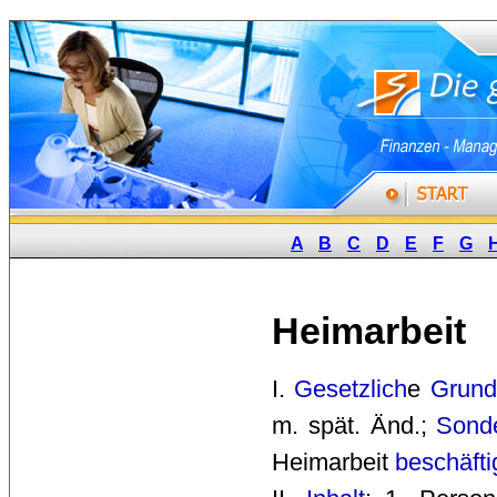
A
B
C
D
E
F
G
Heimarbeit
I. 
Gesetzlich
e
Grund
m. spät. Änd.;
Sonde
Heimarbeit
beschäfti