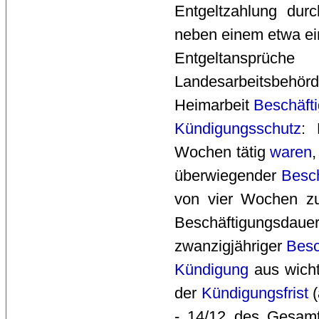
Entgeltzahlung durc
neben einem etwa ei
Entgeltansprüc
Landesarbeitsbehör
Heimarbeit
Beschäfti
Kündigungsschutz
: 
Wochen tätig
waren
überwiegender
Besc
von vier Wochen z
Beschäftigungsda
zwanzigjähriger
Besc
Kündigung
aus wicht
der
Kündigungsfrist
(
- 14/12 des Gesam