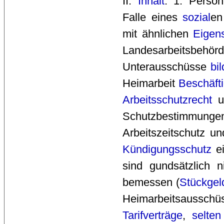
II. 
Inhalt
: 1. Perso
Falle eines
sozial
en
mit ähnlichen
Eigen
Landesarbeitsbe
Unterausschüsse
bil
Heimarbeit
Beschäfti
Arbeitsschutzrecht
un
Schutzbestimmunge
Arbeitszeitschutz u
Kündigungsschutz
ei
sind gundsätzlich 
bemessen (
Stückgel
Heimarbeitsaussc
Tarifverträge
,
selten