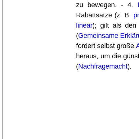
zu bewegen. - 4.
Rabattsätze (z. B.
p
linear
); gilt als de
(
Gemeinsame Erklär
fordert selbst große
heraus, um die günst
(
Nachfragemacht
).