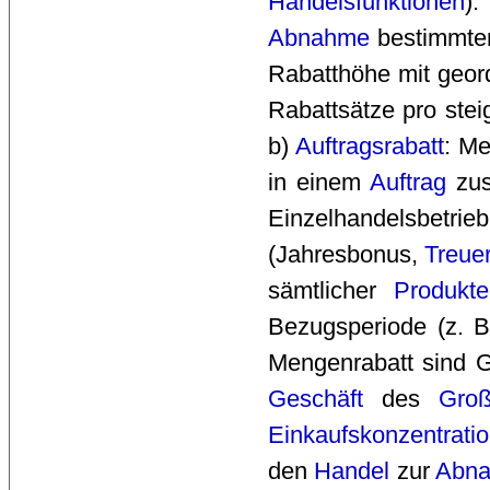
Handelsfunktionen
)
Abnahme
bestimmte
Rabatthöhe mit geor
Rabattsätze pro ste
b)
Auftragsrabatt
: M
in einem
Auftrag
zus
Einzelhandelsbetri
(Jahresbonus, 
Treuer
sämtlicher
Produkte
Bezugsperiode (z. B
Mengenrabatt sind G
Geschäft
des 
Groß
Einkaufskonzentrati
den
Handel
zur 
Abn