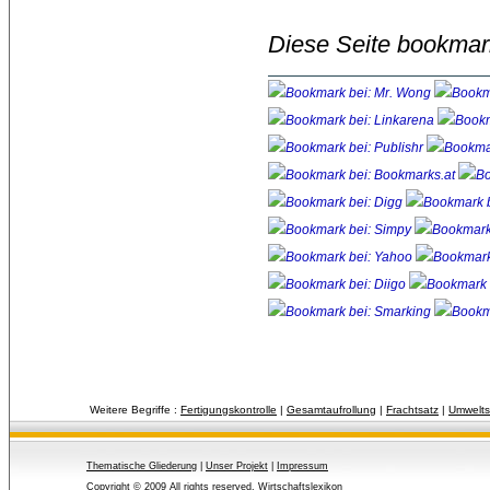
Diese Seite bookmar
Weitere Begriffe :
Fertigungskontrolle
| 
Gesamtaufrollung
| 
Frachtsatz
| 
Umwelts
Thematische Gliederung
| 
Unser Projekt
| 
Impressum
Copyright © 2009 All rights reserved.
Wirtschaftslexikon