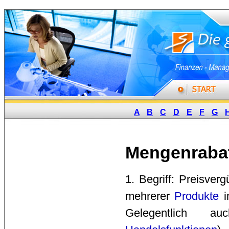
A
B
C
D
E
F
G
Mengenraba
1. Begriff: Preisverg
mehrerer
Produkte
i
Gelegentlich 