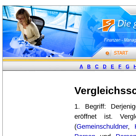
A
B
C
D
E
F
G
Vergleichss
1. Begriff: Derjen
eröffnet ist. Verg
(
Gemeinschuldner
,