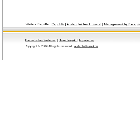
Weitere Begriffe :
Republik
| 
kostengleicher Aufwand
| 
Management by Excepti
Thematische Gliederung
| 
Unser Projekt
| 
Impressum
Copyright © 2009 All rights reserved.
Wirtschaftslexikon