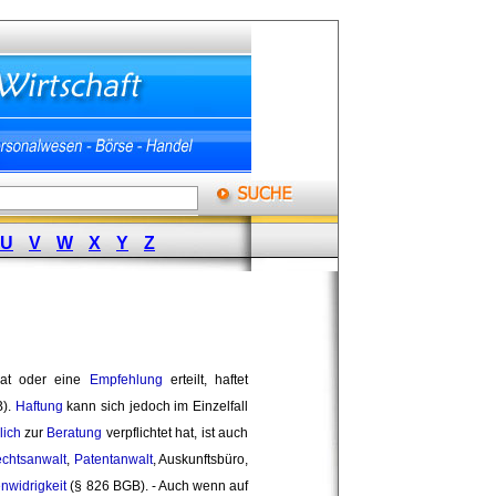
U
V
W
X
Y
Z
Rat oder eine
Empfehlung
erteilt, haftet 
B).
Haftung
kann sich jedoch im Einzelfall 
lich
zur 
Beratung
verpflichtet hat, ist auch 
chtsanwalt
,
Patentanwalt
, Auskunftsbüro,
enwidrigkeit
(§ 826 BGB). - Auch wenn auf 