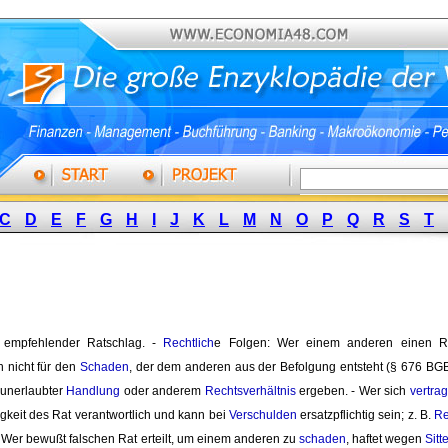
C
D
E
F
G
H
I
J
K
L
M
N
O
P
Q
R
S
T
t: empfehlender Ratschlag. - 
Rechtlich
e Folgen: Wer einem anderen einen 
h nicht für den
Schaden
, der dem anderen aus der Befolgung entsteht (§ 676 BG
 unerlaubter
Handlung
oder anderem 
Rechtsverhältnis
ergeben. - Wer sich 
vertrag
tigkeit des Rat verantwortlich und kann bei
Verschulden
ersatzpflichtig sein; z. B. 
Re
- Wer bewußt falschen Rat erteilt, um einem anderen zu
schaden
, haftet wegen
Sitt