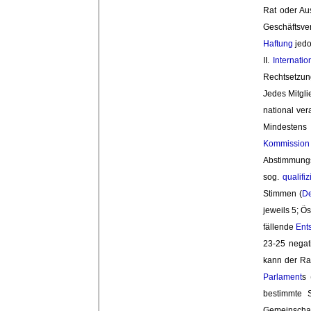
Rat oder Aus
Geschäftsve
Haftung
jedo
II. 
Internati
Rechtsetzun
Jedes Mitgli
national ver
Mindestens 
Kommission
Abstimmungsv
sog.
qualifi
Stimmen (
De
jeweils 5; Ö
fällende
Ent
23-25 negat
kann der Rat
Parlament
s 
bestimmte 
Gemeinschaf