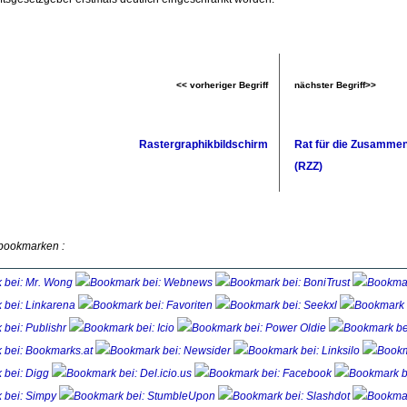
<< vorheriger Begriff
nächster Begriff>>
Rastergraphikbildschirm
Rat für die Zusammen
(RZZ)
 bookmarken :