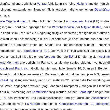
kunftserteilung gerichteter
Vertrag
fehlt, kann sich eine 
Haftung
aus dem durch d
rbindung entstandenen Treueverhältnis ergeben; die Allgemeinen
Geschäfts
ch aus.
onale Organisationen
: 1. Überblick: Der Rat der
Europäischen Union
(
EU
) ist da
gsorgan; Koordinierungsorgan für die
Wirtschaftspolitik
der 
Mitgliedstaaten
) der 
edsland ist im Rat durch ein Regierungsmitglied vertreten (im allgemeinen durch 
antwortlichen Fachminister), d.h. der Rat setzt sich je nach Materie aus den Fac
einmal pro Halbjahr treten die Staats- und Regierungschefs unter Einbezie
zusammen (sog. 
Europäischer Rat
). Der Vorsitz im Rat wechselt alle sechs Mo
erfahren: Seit Inkrafttreten des
Vertrag
s über die
EU
ist für die meisten 
Abstim
zierte Mehrheit
erforderlich. Im Fall solcher Mehrheitsentscheidungen verfügen d
utschland
,
Frankreich
, Großbritannien und Italien jeweils 10; Spanien 8; Belgie
sterreich und Schweden jeweils 4; Dänemark, Irland und Finnland jeweils 3; Luxembur
scheidung
ist angenommen, wenn nicht mehr als 22 Stimmen die Befürwortung versag
ive Voten abgegeben werden (sog. Ionannina-Kompromiß). Wegen des Initiati
 nur auf Vorschlag der 
Kommission
tätig werden. Seinen 
Beratung
en liegen auc
(
EP
), des Wirtschafts- und Sozialausschusses und ggf. auch des
Ausschuss
es
Sachgebiete vom
EU
-
Vertrag
eingeführte 
Kodezisionsverfahren
(
Europäisches
tsgesetzgeber erstmals deutlich eingeschränkt worden.