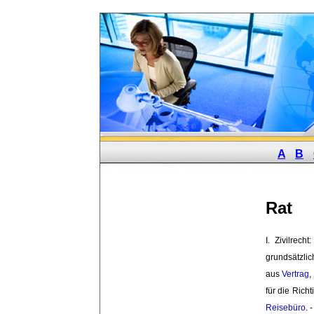
A
B
Rat
I. Zivilrech
grundsätzlic
aus
Vertrag
,
für die Rich
Reisebüro
. 