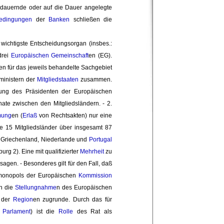
auernde oder auf die Dauer angelegte 
bedingungen
der 
Banken
schließen die 
s wichtigste Entscheidungsorgan (insbes.:
drei
Europäischen Gemeinschaft
en (EG).
den für das jeweils behandelte Sachgebiet
hministern der
Mitgliedstaaten
zusammen. 
hung des Präsidenten der Europäischen
nate zwischen den Mitgliedsländern. - 2.
mung
en (
Erlaß
von Rechtsakten) nur eine 
ie 15 Mitgliedsländer über insgesamt 87 
n, Griechenland, Niederlande und
Portugal
g 2). Eine mit qualifizierter 
Mehrheit
zu 
en. - Besonderes gilt für den Fall, daß 
vmonopols der Europäischen
Kommission
h die
Stellungnahme
n des Europäischen
 der
Region
en zugrunde. Durch das für
 Parlament
) ist die
Rolle
des Rat als 