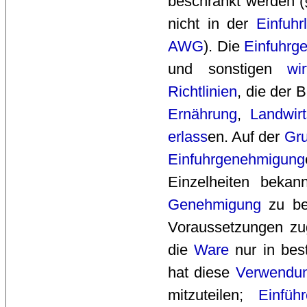
beschränkt werden 
nicht in der
Einfuhrl
AWG
). Die
Einfuhrg
und sonstigen
wir
Richtlinien
, die der 
Ernährung
,
Landwirt
erlass
en. Auf der
Gr
Einfuhrgenehmigung
Einzelheiten bekan
Genehmigung
zu be
Voraussetzungen zu
die
Ware
nur in bes
hat diese
Verwendu
mitzuteilen;
Einführ