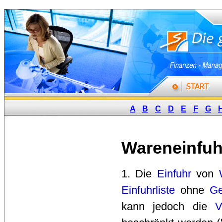
A
B
C
D
E
F
G
Wareneinfuh
1. Die 
Einfuhr
von 
Einfuhrliste
ohne 
G
kann jedoch die
V