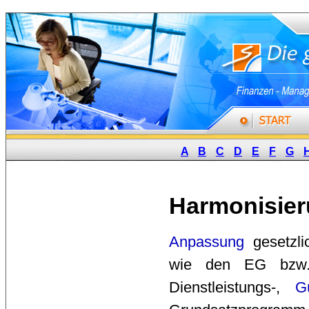
A
B
C
D
E
F
G
Harmonisie
Anpassung
gesetzli
wie den EG bz
Dienstleistungs-,
G