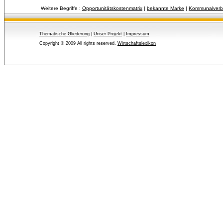
Weitere Begriffe :
Opportunitätskostenmatrix
| 
bekannte Marke
| 
Kommunalver
Thematische Gliederung
| 
Unser Projekt
| 
Impressum
Copyright © 2009 All rights reserved.
Wirtschaftslexikon