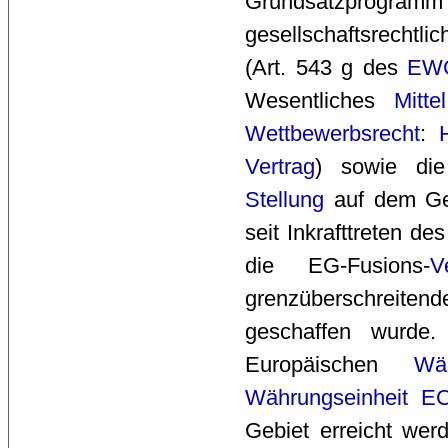
Grundsatzprog
gesellschaftsrechtl
(Art. 543 g des
EW
Wesentliches
Mittel
Wettbewerbsrecht
:
Vertrag
) sowie die
Stellung
auf dem G
seit Inkrafttreten de
die EG-Fusions-
V
grenzüberschreitend
geschaffen wurde.
Europäischen
Wä
Währungseinheit
E
Gebiet erreicht wer