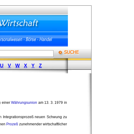
U
V
W
X
Y
Z
g einer
Währungsunion
am 13. 3. 1979 in 
n Integrationsprozeß neuen Schwung zu
inen
Prozeß
zunehmender wirtschaftlicher 