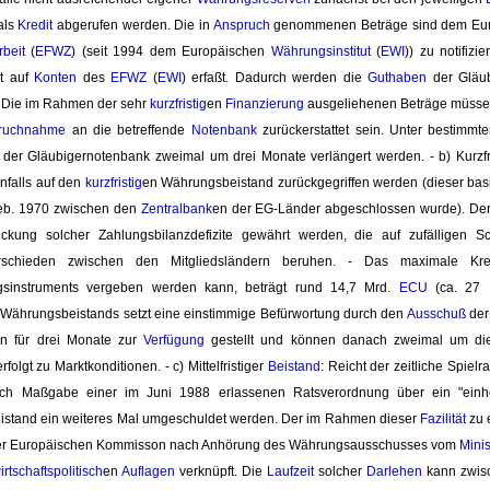
als
Kredit
abgerufen werden. Die in 
Anspruch
genommenen Beträge sind dem Eur
beit
(
EFWZ
) (seit 1994 dem Europäischen
Währungsinstitut
(
EWI
)) zu notifi
 auf 
Konten
des 
EFWZ
(
EWI
) erfaßt. Dadurch werden die
Guthaben
der Gläubi
 Die im Rahmen der sehr
kurzfristig
en
Finanzierung
ausgeliehenen Beträge müssen 
pruchnahme
an die betreffende 
Notenbank
zurückerstattet sein. Unter bestimm
der Gläubigernotenbank zweimal um drei Monate verlängert werden. - b) Kurzfr
enfalls auf den
kurzfristig
en Währungsbeistand zurückgegriffen werden (dieser basi
Feb. 1970 zwischen den
Zentralbank
en der EG-Länder abgeschlossen wurde). De
ckung solcher Zahlungsbilanzdefizite gewährt werden, die auf zufälligen S
rschieden zwischen den Mitgliedsländern beruhen. - Das maximale Kr
ngsinstruments vergeben werden kann, beträgt rund 14,7 Mrd.
ECU
(ca. 27 
 Währungsbeistands setzt eine einstimmige Befürwortung durch den
Ausschuß
der
 für drei Monate zur 
Verfügung
gestellt und können danach zweimal um dies
rfolgt zu Marktkonditionen. - c) Mittelfristiger 
Beistand
: Reicht der zeitliche Spiel
ch Maßgabe einer im Juni 1988 erlassenen Ratsverordnung über ein "einh
stand ein weiteres Mal umgeschuldet werden. Der im Rahmen dieser
Fazilität
zu 
er Europäischen Kommisson nach Anhörung des Währungsausschusses vom
Minis
irtschaftspolitisch
en
Auflagen
verknüpft. Die 
Laufzeit
solcher 
Darlehen
kann zwisc