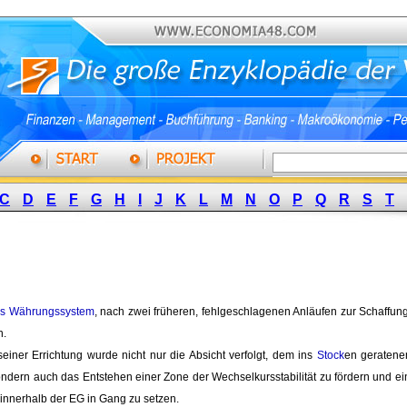
C
D
E
F
G
H
I
J
K
L
M
N
O
P
Q
R
S
T
es Währungssystem
, nach zwei früheren, fehlgeschlagenen Anläufen zur Schaffun
n.
 seiner Errichtung wurde nicht nur die Absicht verfolgt, dem ins
Stock
en geratene
ondern auch das Entstehen einer Zone der Wechselkursstabilität zu fördern und e
innerhalb der EG in Gang zu setzen.