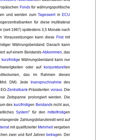
opäischen 
Fonds
für währungspolitische 
zieren und werden zum
Tageswert
in 
ECU
gerzentralbanken für diese multilateral 
(seit 1987) spätestens 3,5 Monate nach 
ten Voraussetzungen kann diese 
Frist
mit 
istiger Währungsbeistand: Danach kann 
ert auf einem Beistands-
Abkommen
, das
r
kurzfristig
e Währungsbeistand kann nur
chwierigkeiten oder auf
konjunkturell
en
editvolumen, das im Rahmen dieses
Mrd. DM). Jede 
Inanspruchnahme
des 
 EG-
Zentralbank
-Präsidenten
voraus
. Die
e Zeitspanne prolongiert werden. Die 
raum des
kurzfristig
en
Beistand
s nicht aus,
eitliches
System
" für den
mittelfristig
en
erlangende Zahlungsbilanzkredit wird auf 
terrat
mit qualifizierter 
Mehrheit
vergeben 
hen zwei und fünf Jahren 
betrag
en. Der