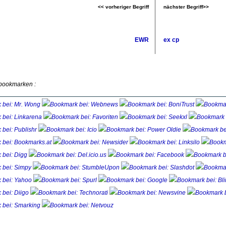
<< vorheriger Begriff
nächster Begriff>>
EWR
ex cp
 bookmarken :