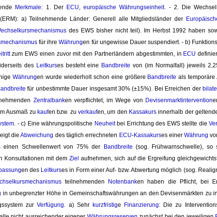
gende 
Merkmale
: 1. Der
ECU
,
europäische Währungseinheit
. - 2. Die Wechs
ERM): a) Teilnehmende Länder: Generell alle Mitgliedsländer der 
Europäisch
echselkursmechanismus
des EWS bisher nicht teil). Im Herbst 1992 haben sowo
smechanismus
für ihre 
Währung
en für ungewisse Dauer suspendiert. - b) Funktio
tritt
zum EWS einen zuvor mit den Partnerländern abgestimmten, in 
ECU
definie
iderseits des
Leitkurs
es besteht eine
Bandbreite
von (im Normalfall) jeweils 2,2
inige
Währung
en wurde wiederholt schon eine größere
Bandbreite
als temporäre 
andbreite
für unbestimmte Dauer insgesamt 30% (±15%). Bei Erreichen der 
bilate
ilnehmenden
Zentralbank
en verpflichtet, im Wege von
Devisenmarktintervention
e
em Ausmaß zu
kauf
en bzw. zu
verkauf
en, um den
Kassakurs
innerhalb der geltend
ystem
. - c) Eine währungspolitische
Neuheit
bei Errichtung des EWS stellte die 
Ve
eigt die
Abweichung
des täglich errechneten 
ECU
-
Kassakurs
es einer
Währung
vo
s
einen Schwellenwert von 75% der 
Bandbreite
(sog. Frühwarnschwelle), so s
n Konsultationen mit dem
Ziel
aufnehmen, sich auf die Ergreifung gleichgewichts
passung
en des
Leitkurs
es in Form einer Auf- bzw. Abwertung möglich (sog. Realign
chselkursmechanismus
teilnehmenden 
Notenbank
en haben die Pflicht, bei 
g
in unbegrenzter Höhe in Gemeinschaftswährungen an den Devisenmärkten zu interv
ngssystem zur
Verfügung
. a) Sehr
kurzfristig
e
Finanzierung
: Die zu Interventi
alle nicht ausreichender eigener
Währungsreserven
zunächst bei den jeweiligen 