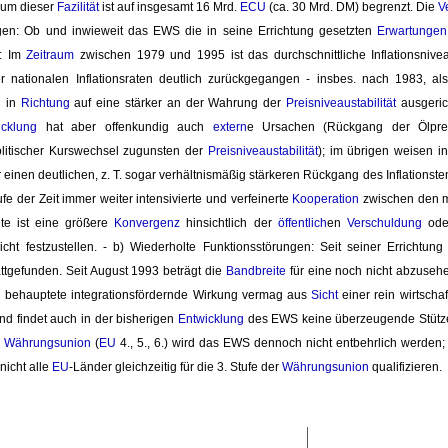
aum dieser
Fazilität
ist auf insgesamt 16 Mrd. 
ECU
(ca. 30 Mrd. DM) begrenzt. Die 
V
ungen: Ob und inwieweit das EWS die in seine Errichtung gesetzten 
Erwartungen
n: Im
Zeitraum
zwischen 1979 und 1995 ist das durchschnittliche Inflationsniv
 nationalen Inflationsraten deutlich zurückgegangen - insbes. nach 1983, al
l in
Richtung
auf eine stärker an der Wahrung der 
Preisniveaustabilität
ausgeric
icklung
hat aber offenkundig auch 
extern
e Ursachen (Rückgang der Ölpre
politischer Kurswechsel zugunsten der
Preisniveaustabilität
); im übrigen weisen 
inen deutlichen, z. T. sogar verhältnismäßig stärkeren Rückgang des Inflationstem
fe der Zeit immer weiter intensivierte und verfeinerte
Kooperation
zwischen den mi
te ist eine größere
Konvergenz
hinsichtlich der 
öffentlich
en
Verschuldung
oder
icht festzustellen. - b) Wiederholte Funktionsstörungen: Seit seiner Erricht
attgefunden. Seit August 1993 beträgt die
Bandbreite
für eine noch nicht abzuseh
n behauptete integrationsfördernde Wirkung vermag aus
Sicht
einer rein wirtschaf
d findet auch in der bisherigen
Entwicklung
des EWS keine überzeugende Stütze
e Währungsunion
(
EU
4., 5., 6.) wird das EWS dennoch nicht entbehrlich werden;
icht alle 
EU
-Länder gleichzeitig für die 3. Stufe der
Währungsunion
qualifizieren. 