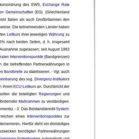
elkursordnung des EWS,
Exchange Rate
en Gemeinschaft
en (EG). (Griechenland
hl Italien als auch Großbritannien den 
nsweise: Die teilnehmenden Länder haben
rten 
Leitkurs
ihrer jeweiligen 
Währung
zu 
5% nach beiden Seiten, d. h. insgesamt 
Ausnahme zugelassen; seit August 1993 
ral
en
Interventionspunkte
(Bandgrenzen) 
n die betreffenden Partnerwährungen in
en 
Bandbreite
zu stabilisieren. - Vgl. auch 
reinbarung
des sog. 
Divergenz-Indikator
s
n ihrem 
ECU
-
Leitkurs
an. Durchbricht der 
ollen die beteiligten 
Regierung
en und
fördernder 
Maßnahmen
zu verständigen. 
ments). - 3. Das Beistandskredit-
System
:
Erreichen eines
Interventionspunkte
s zur
enieren. Hierfür steht ein dreistufiges 
onszwecken benötigten Partnerwährungen
Emissions
-
Notenbank
en automatisch und