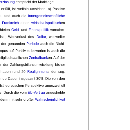
erzinsung
entspricht der Marktlage.
erfüllt, ist weithin umstritten. a) Positive 
eau und auch die 
innergemeinschaftliche
s 
Frankreich
einen 
wirtschaftspolitisch
en
hteten 
Geld
- und
Finanzpolitik
vornahm. 
ise, Wertverlust des
Dollar
, weltweiter
in der genannten
Periode
auch die Nicht-
pos auf. Positiv zu bewerten ist auch die
tgliedstaatlichen 
Zentralbank
en. Auf der
 der Zahlungsbilanzentwicklung bisher 
ung haben rund 20
Realignment
s der sog.
ende Dauer insgesamt 30%. Die von den 
tstheoretischen Perspektive angezweifelt 
. Durch die vom 
EU
-
Vertrag
angestrebte 
 denn mit sehr großer 
Wahrscheinlichkeit