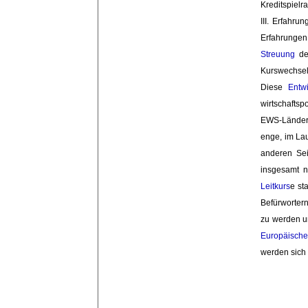
Kreditspielr
III. Erfahr
Erfahrunge
Streuung
der
Kurswechse
Diese
Entw
wirtschafts
EWS-Länder e
enge, im Lau
anderen Sei
insgesamt n
Leitkurs
e st
Befürworter
zu werden un
Europäisch
werden sich n