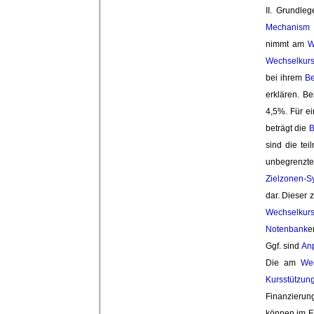
II. Grundle
Mechanism
(
nimmt am
W
Wechselkur
bei ihrem
Bei
erklären. Be
4,5%. Für e
beträgt die
B
sind die te
unbegrenzt
Zielzonen-S
dar. Dieser z
Wechselkur
Notenbank
e
Ggf. sind
An
Die am
We
Kursstützun
Finanzieru
können im F