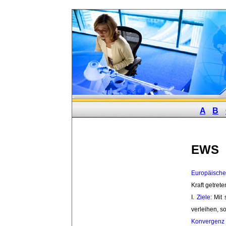
A
B
EWS
Europäisch
Kraft getrete
I. 
Ziele
: Mit
verleihen, s
Konvergenz