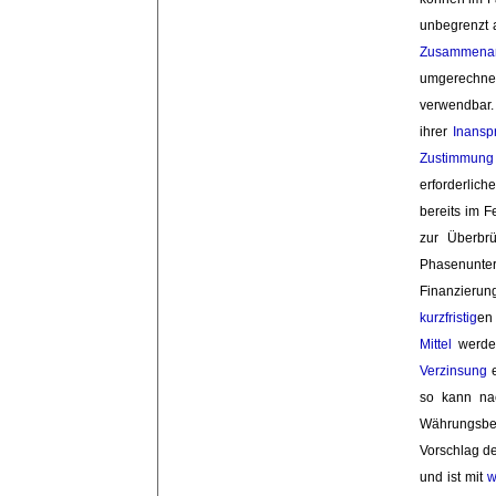
unbegrenzt 
Zusammenar
umgerechnet
verwendbar.
ihrer
Inans
Zustimmung
erforderlich
bereits im 
zur Überbrü
Phasenunte
Finanzieru
kurzfristig
en
Mittel
werden
Verzinsung
e
so kann na
Währungsbei
Vorschlag d
und ist mit
w