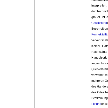
interpretie
durchschnitt
größer ist 
Gewichtung
Beschreibun
Konnektivitä
Verkehrsnet
kleiner Ha
Hafenstädte
Handelsort
angeschloss
Querverbin
verwandt wir
mehreren Ort
des Handelsr
des Ortes beh
Bestimmun
Lösung
en s