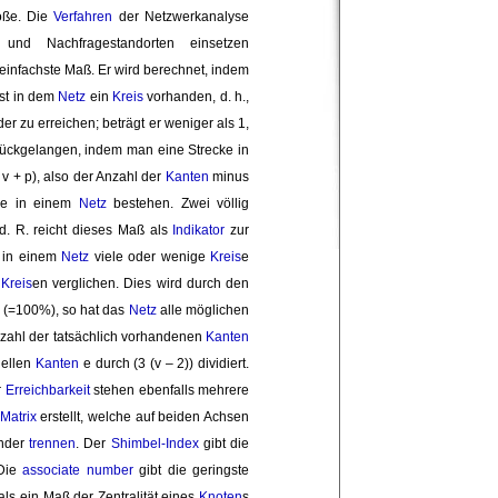
öße. Die
Verfahren
der Netzwerkanalyse 
nd Nachfragestandorten einsetzen 
 einfachste Maß. Er wird berechnet, indem 
st in dem 
Netz
ein 
Kreis
vorhanden, d. h., 
er zu erreichen; beträgt er weniger als 1, 
rückgelangen, indem man eine Strecke in
- v + p), also der Anzahl der
Kanten
minus 
s
e in einem
Netz
bestehen. Zwei völlig 
d. R. reicht dieses Maß als 
Indikator
zur 
b in einem
Netz
viele oder wenige 
Kreis
e
n
Kreis
en verglichen. Dies wird durch den
 (=100%), so hat das 
Netz
alle möglichen 
nzahl der tatsächlich vorhandenen 
Kanten
ellen 
Kanten
e durch (3 (v – 2)) dividiert. 
 
Erreichbarkeit
stehen ebenfalls mehrere 
Matrix
erstellt, welche auf beiden Achsen 
nder 
trennen
. Der
Shimbel-Index
gibt die 
Die 
associate number
gibt die geringste 
als ein Maß der Zentralität eines 
Knoten
s