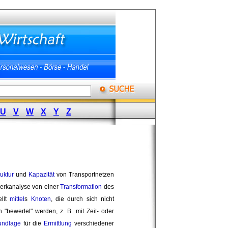
U
V
W
X
Y
Z
ruktur
und 
Kapazität
von Transportnetzen 
rkanalyse von einer 
Transformation
des 
ellt
mittel
s
Knoten
, die durch sich nicht
"bewertet" werden, z. B. mit Zeit- oder 
undlage
für die 
Ermittlung
verschiedener 