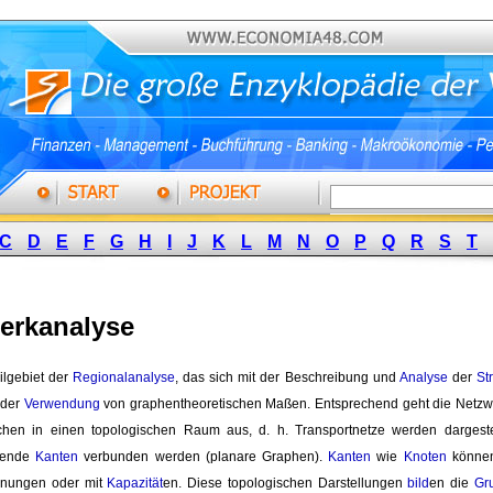
C
D
E
F
G
H
I
J
K
L
M
N
O
P
Q
R
S
T
erkanalyse
eilgebiet der 
Regionalanalyse
, das sich mit der Beschreibung und
Analyse
der 
St
 der
Verwendung
von graphentheoretischen Maßen. Entsprechend geht die Netzwe
chen in einen topologischen Raum aus, d. h. Transportnetze werden dargest
dende
Kanten
verbunden werden (planare Graphen). 
Kanten
wie 
Knoten
können 
rnungen oder mit
Kapazität
en. Diese topologischen Darstellungen
bild
en die
Gr