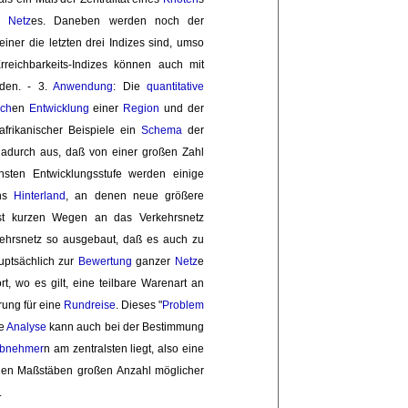
s 
Netz
es. Daneben werden noch der
iner die letzten drei Indizes sind, umso 
reichbarkeits-Indizes können auch mit
rden. - 3.
Anwendung
: Die
quantitative
ich
en
Entwicklung
einer 
Region
und der 
frikanischer Beispiele ein 
Schema
der 
 dadurch aus, daß von einer großen Zahl
sten Entwicklungsstufe werden einige 
ins
Hinterland
, an denen neue größere
hst kurzen Wegen an das Verkehrsnetz
rkehrsnetz so ausgebaut, daß es auch zu
ptsächlich zur 
Bewertung
ganzer 
Netz
e
rt, wo es gilt, eine teilbare Warenart an
ng für eine 
Rundreise
. Dieses "
Problem
e 
Analyse
kann auch bei der Bestimmung 
bnehmer
n am zentralsten liegt, also eine
den Maßstäben großen Anzahl möglicher
 