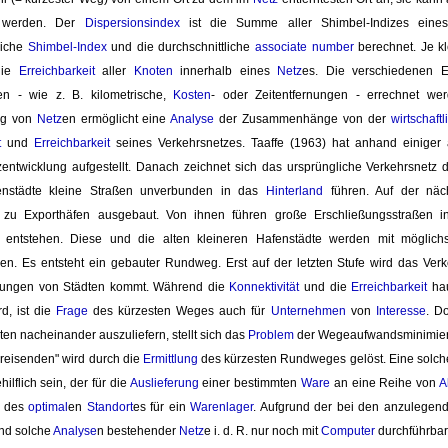
rt werden. Der
Dispersionsindex
ist die Summe aller Shimbel-Indizes eine
liche
Shimbel-Index
und die durchschnittliche 
associate number
berechnet. Je kle
die
Erreichbarkeit
aller 
Knoten
innerhalb eines 
Netz
es. Die verschiedenen Er
en - wie z. B. kilometrische,
Kosten
- oder Zeitentfernungen - errechnet we
g von 
Netz
en ermöglicht eine
Analyse
der Zusammenhänge von der 
wirtschaftl
t
und 
Erreichbarkeit
seines Verkehrsnetzes. Taaffe (1963) hat anhand einiger a
zentwicklung aufgestellt. Danach zeichnet sich das ursprüngliche Verkehrsnetz
fenstädte kleine Straßen unverbunden in das
Hinterland
führen. Auf der näch
 zu Exporthäfen ausgebaut. Von ihnen führen große Erschließungsstraßen 
e entstehen. Diese und die alten kleineren Hafenstädte werden mit möglic
en. Es entsteht ein gebauter Rundweg. Erst auf der letzten Stufe wird das Ve
dungen von Städten kommt. Während die
Konnektivität
und die 
Erreichbarkeit
hau
d, ist die
Frage
des kürzesten Weges auch für 
Unternehmen
von 
Interesse
. Do
en nacheinander auszuliefern, stellt sich das
Problem
der Wegeaufwandsminimieru
eisenden" wird durch die 
Ermittlung
des kürzesten Rundweges gelöst. Eine solch
ilflich sein, der für die
Auslieferung
einer bestimmten 
Ware
an eine Reihe von 
A
g des
optimal
en
Standort
es für ein
Warenlager
. Aufgrund der bei den anzulegen
ind solche
Analyse
n bestehender
Netz
e i. d. R. nur noch mit
Computer
durchführbar.