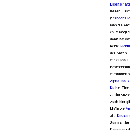
Eigenschaft
lassen s
(
Standortall
man die Anz
es ist mögl
dann hat d
beide
Richt
der Anzahl
verschiede
Beschreibun
vorhanden s
Alpha-Index
Kreis
e. Eine
zu der Anza
Auch hier gi
Maße zur
Ve
alle
Knoten
Summe der k
Kantenanzah