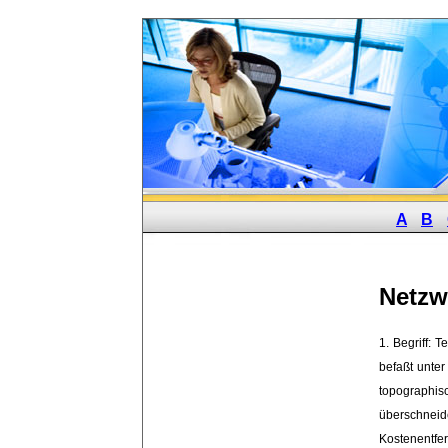
A
B
Netzw
1. Begriff: T
befaßt unter
topographis
überschnei
Kostenentfe