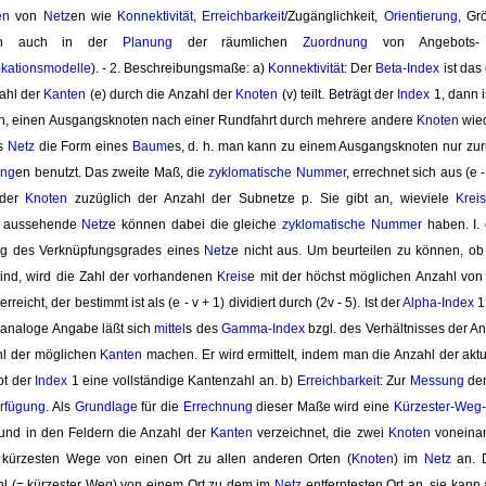
en
von 
Netz
en wie
Konnektivität
,
Erreichbarkeit
/Zugänglichkeit,
Orientierung
, Gr
ich auch in der
Planung
der räumlichen 
Zuordnung
von Angebots- u
okationsmodelle
). - 2. Beschreibungsmaße: a)
Konnektivität
: Der
Beta-Index
ist das
ahl der
Kanten
(e) durch die Anzahl der 
Knoten
(v) teilt. Beträgt der 
Index
1, dann i
ich, einen Ausgangsknoten nach einer Rundfahrt durch mehrere andere
Knoten
wied
as
Netz
die Form eines 
Baum
es, d. h. man kann zu einem Ausgangsknoten nur zu
ung
en benutzt. Das zweite Maß, die
zyklomatische Nummer
, errechnet sich aus (e 
 der
Knoten
zuzüglich der Anzahl der Subnetze p. Sie gibt an, wieviele 
Krei
n aussehende
Netz
e können dabei die gleiche
zyklomatische Nummer
haben. I. 
g des Verknüpfungsgrades eines
Netz
e nicht aus. Um beurteilen zu können, o
ind, wird die Zahl der vorhandenen
Kreis
e mit der höchst möglichen Anzahl vo
erreicht, der bestimmt ist als (e - v + 1) dividiert durch (2v - 5). Ist der 
Alpha-Index
1
 analoge Angabe läßt sich
mittel
s des
Gamma-Index
bzgl. des Verhältnisses der A
hl der möglichen 
Kanten
machen. Er wird ermittelt, indem man die Anzahl der aktu
bt der
Index
1 eine vollständige Kantenzahl an. b) 
Erreichbarkeit
: Zur
Messung
der
rfügung
. Als
Grundlage
für die 
Errechnung
dieser Maße wird eine 
Kürzester-Weg-
und in den Feldern die Anzahl der 
Kanten
verzeichnet, die zwei 
Knoten
voneina
ürzesten Wege von einen Ort zu allen anderen Orten (
Knoten
) im
Netz
an. 
l (= kürzester Weg) von einem Ort zu dem im
Netz
entferntesten Ort an, sie kann 