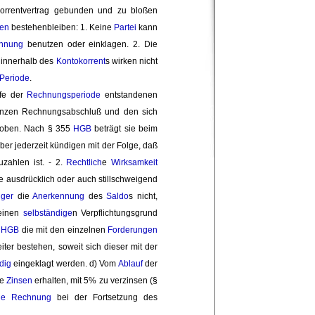
rrentvertrag gebunden und zu bloßen 
ten
bestehenbleiben: 1. Keine 
Partei
kann 
chnung
benutzen oder einklagen. 2. Die 
innerhalb des 
Kontokorrent
s wirken nicht
Periode
.
fe der 
Rechnungsperiode
entstandenen 
zen Rechnungsabschluß und den sich 
oben. Nach § 355 
HGB
beträgt sie beim 
er jederzeit kündigen mit der Folge, daß 
zahlen ist. - 2.
Rechtlich
e
Wirksamkeit
ie ausdrücklich oder auch stillschweigend
ger
die 
Anerkennung
des 
Saldo
s nicht,
einen 
selbständige
n Verpflichtungsgrund
6
HGB
die mit den einzelnen 
Forderungen
ter bestehen, soweit sich dieser mit der 
dig
eingeklagt werden. d) Vom 
Ablauf
der 
e 
Zinsen
erhalten, mit 5% zu verzinsen (§ 
ue Rechnung
bei der Fortsetzung des 