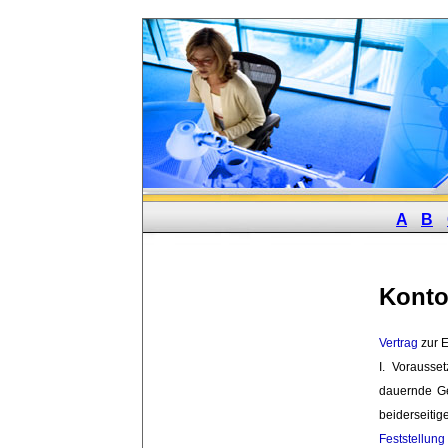
A
B
Konto
Vertrag
zur E
I. Vorausse
dauernde G
beiderseiti
Feststellung