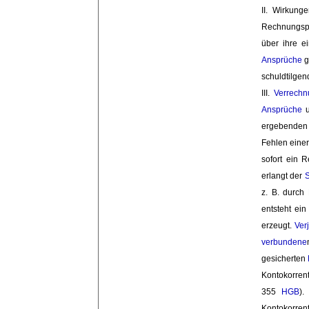
II. Wirkunge
Rechnungspos
über ihre e
Ansprüche
g
schuldtilgen
III. 
Verrechn
Ansprüche
u
ergebende
Fehlen eine
sofort ein 
erlangt der 
z. B. durch
entsteht ein
erzeugt.
Ver
verbundene
gesicherten
Kontokorrent
355
HGB
).
Kontokorren