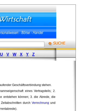
U
V
W
X
Y
Z
laufender Geschäftsverbindung stehen.
mannseigenschaft eines Vertragsteils; 2.
he entstehen können; 3. die Abrede, die
Zeitabschnitten durch 
Verrechnung
und 
rentabrede).