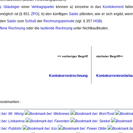
g
:
Gläubiger
einer 
Vertragspartei
können a) einzelne in das 
Kontokorrent
falle
möglich ist (§ 851 
ZPO
); b) den künftigen
Saldo
pfänden, wie er sich ergibt, wen
 den
Saldo
zum 
Schluß
der 
Rechnungsperiode
(vgl. § 357 
HGB
).
ffene Rechnung
oder die 
laufende Rechnung
unter Nichtkaufleuten. 
<< vorheriger Begriff
nächster Begriff>>
Kontokorrentrechnung
Kontokorrentvorbehal
 bookmarken :