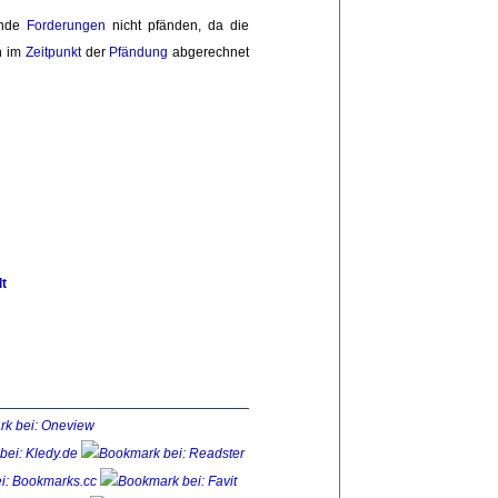
nde 
Forderungen
nicht pfänden, da die 
n im 
Zeitpunkt
der 
Pfändung
abgerechnet 
t