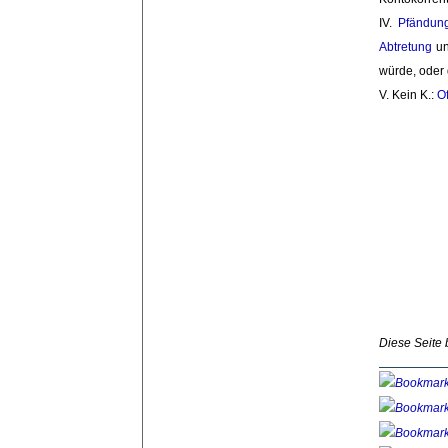
IV. 
Pfändun
Abtretung
un
würde, oder
V. Kein K.: 
O
Diese Seite