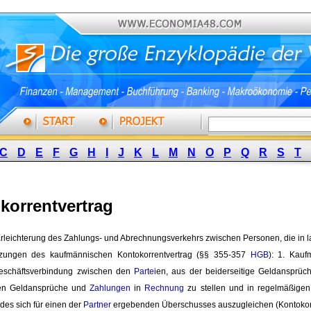
C
D
E
F
G
H
I
J
K
L
M
N
O
P
Q
R
S
T
korrentvertrag
rleichterung des Zahlungs- und Abrechnungsverkehrs zwischen Personen, die in 
tzungen des kaufmännischen Kontokorrentvertrag (§§ 355-357 
HGB
): 1. Kauf
eschäftsverbindung zwischen den
Partei
en, aus der beiderseitige Geldansprüc
gen Geldansprüche und
Zahlungen
in 
Rechnung
zu stellen und in regelmäßigen 
des sich für einen der 
Partner
ergebenden Überschusses auszugleichen (Kontokor