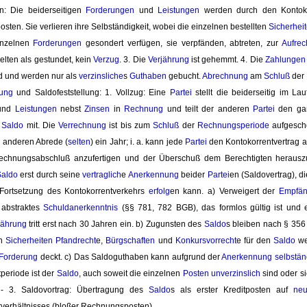
n: Die beiderseitigen 
Forderungen
und 
Leistungen
werden durch den Kontoko
ten. Sie verlieren ihre Selbständigkeit, wobei die einzelnen bestellten
Sicherhei
inzelnen
Forderungen
gesondert verfügen, sie verpfänden, abtreten, zur 
Aufre
elten als gestundet, kein 
Verzug
. 3. Die
Verjährung
ist gehemmt. 4. Die 
Zahlungen
d und werden nur als
verzinsliche
s
Guthaben
gebucht. 
Abrechnung
am 
Schluß
der 
ung
und Saldofeststellung: 1. Vollzug: Eine 
Partei
stellt die beiderseitig im Lau
nd 
Leistungen
nebst 
Zinsen
in 
Rechnung
und teilt der anderen 
Partei
den gan
n
Saldo
mit. Die 
Verrechnung
ist bis zum 
Schluß
der 
Rechnungsperiode
aufgesch
r anderen Abrede (
selten
) ein Jahr; i. a. kann jede
Partei
den Kontokorrentvertrag ab
Rechnungsabschluß anzufertigen und der Überschuß dem Berechtigten herauszu
Saldo
erst durch seine 
vertraglich
e
Anerkennung
beider 
Partei
en (Saldovertrag), d
 Fortsetzung des Kontokorrentverkehrs
erfolg
en kann. a) Verweigert der
Empfän
 abstraktes
Schuldanerkenntnis
(§§ 781, 782 BGB), das formlos gültig ist und 
jährung
tritt erst nach 30 Jahren ein. b) Zugunsten des 
Saldo
s bleiben nach § 35
n
Sicherheiten
Pfandrecht
e,
Bürgschaften
und 
Konkursvorrecht
e für den
Saldo
wei
Forderung
deckt. c) Das Saldoguthaben kann aufgrund der 
Anerkennung
selbstän
periode ist der
Saldo
, auch soweit die einzelnen
Posten
unverzinslich
sind oder si
 - 3. Saldovortrag: Übertragung des
Saldo
s als erster Kreditposten auf
ne
tverhältnisses (bloßer Rechnungsposten).