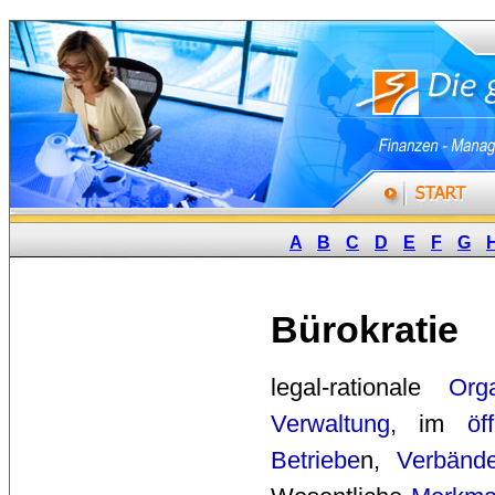
A
B
C
D
E
F
G
Bürokratie
legal-rationale 
Orga
Verwaltung
, im
öf
Betriebe
n,
Verbänd