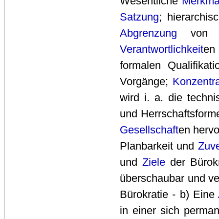
Wesentliche
Merkma
Satzung
; hierarchi
Abgrenzung
von
Verantwortlichkeit
en
formalen Qualifikati
Vorgänge;
Konzentra
wird i. a. die tech
und Herrschaftsform
Gesellschaft
en hervo
Planbarkeit und
Zuve
und
Ziele
der Bürokra
überschaubar und ver
Bürokratie - b) Eine
in einer sich perm