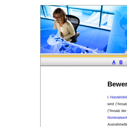
A
B
Bewe
I. 
Handelsbi
wird ("Ansa
("Ansatz der
Nominalwert
Ausnahmefäl