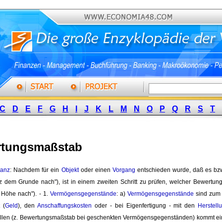
C
D
E
F
G
H
I
J
K
L
M
N
O
P
Q
R
S
T
rtungsmaßstab
lanz
: Nachdem für ein
Objekt
oder einen 
Vorgang
entschieden wurde, daß es bzw.
tz dem Grunde nach"), ist in einem zweiten Schritt zu prüfen, welcher Bewertu
 Höhe nach"). - 1.
Vermögensgegenstände
: a)
Vermögensgegenstände
sind zum 
(
Geld
), den
Anschaffungskosten
oder - bei Eigenfertigung - mit den 
Herstell
len (z. Bewertungsmaßstab bei geschenkten Vermögensgegenständen) kommt ei