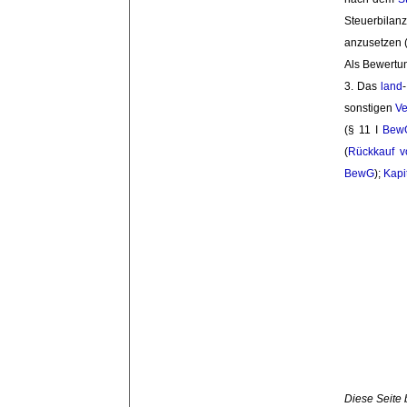
Steuerbilan
anzusetzen 
Als Bewert
3. Das
land
-
sonstigen
V
(§ 11 I 
Bew
(
Rückkauf v
BewG
);
Kapi
Diese Seite