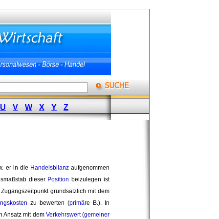
U
V
W
X
Y
Z
 er in die 
Handelsbilanz
aufgenommen 
ngsmaßstab dieser
Position
beizulegen ist 
Zugangszeitpunkt grundsätzlich mit dem 
ungskosten
zu bewerten (
primär
e B.). In
n Ansatz mit dem
Verkehrswert
(
gemeiner