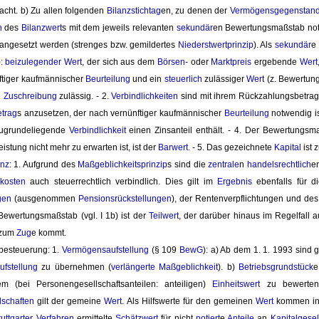
racht. b) Zu allen folgenden
Bilanzstichtag
en, zu denen der
Vermögensgegenstan
h
des 
Bilanzwert
s mit dem jeweils relevanten
sekundär
en Bewertungsmaßstab notwe
 angesetzt werden (strenges bzw. gemildertes
Niederstwertprinzip
). Als
sekundär
e
):
beizulegender Wert
, der sich aus dem
Börsen
- oder
Marktpreis
ergebende 
Wert
tiger kaufmännischer 
Beurteilung
und ein 
steuerlich
zulässiger 
Wert
(z. Bewertun
e
Zuschreibung
zulässig. - 2. 
Verbindlichkeiten
sind mit ihrem Rückzahlungsbetrag 
etrag
s anzusetzen, der nach vernünftiger kaufmännischer
Beurteilung
notwendig is
zugrundeliegende
Verbindlichkeit
einen Zinsanteil enthält. - 4. Der Bewertungsmaß
istung nicht mehr zu erwarten ist, ist der
Barwert
. - 5. Das gezeichnete
Kapital
ist 
anz
: 1. Aufgrund des
Maßgeblichkeitsprinzip
s sind die
zentrale
n
handelsrechtlich
e
skosten
auch steuerrechtlich verbindlich. Dies gilt im 
Ergebnis
ebenfalls für d
gen
(ausgenommen 
Pensionsrückstellungen
), der Rentenverpflichtungen und de
Bewertungsmaßstab (vgl. I 1b) ist der
Teilwert
, der darüber hinaus im Regelfall 
zum 
Zug
e kommt.
zbesteuerung: 1. 
Vermögensaufstellung
(§ 109 
BewG
): a) Ab dem 1. 1. 1993 sind 
fstellung
zu übernehmen (
verlängerte Maßgeblichkeit
). b)
Betriebsgrundstück
e
m (bei Personengesellschaftsanteilen: anteiligen)
Einheitswert
zu bewerten
lschaften
gilt der gemeine 
Wert
. Als Hilfswerte für den gemeinen
Wert
kommen ins
tuttgarter Verfahren
ermittelte 
Schätzwert
für nicht 
notiert
e
Anteile
an 
Kapitalgesel