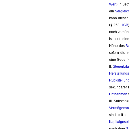
Wert
) in Bet
ein
Vergleic
kann dieser
(§ 253
HGB
nach vernünf
ist auch ein
Höhe des
B
sofern die 
eine Gegenle
II. 
Steuerbil
Herstellung
Rückstellun
sekundärer 
Entnahmen
III. Substan
Vermögensau
sind mit de
Kapitalgesel
nach dem
S