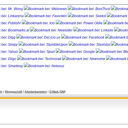
ht
| 
Ringgeschäft
| 
Arbeiterkammern
| 
D-Mark (DM)