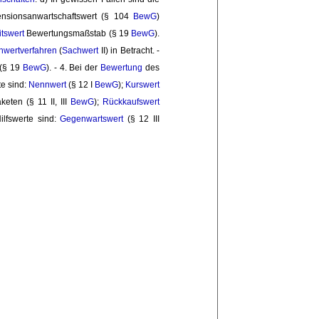
Pensionsanwartschaftswert (§ 104
BewG
)
itswert
Bewertungsmaßstab (§ 19 
BewG
).
hwertverfahren
(
Sachwert
II) in Betracht. - 
(§ 19 
BewG
). - 4. Bei der
Bewertung
des 
te sind:
Nennwert
(§ 12 I 
BewG
);
Kurswert
eten (§ 11 II, III 
BewG
);
Rückkaufswert
ilfswerte sind:
Gegenwartswert
(§ 12 III 