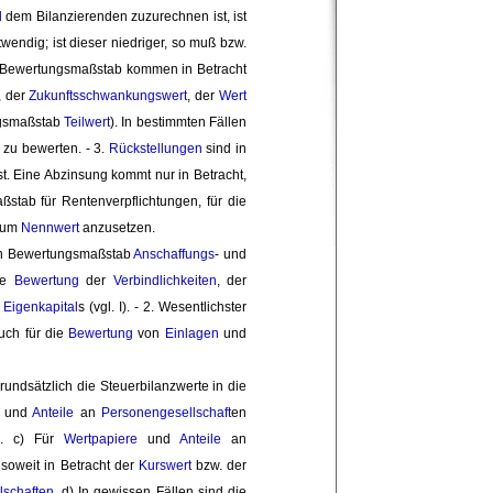
d
dem Bilanzierenden zuzurechnen ist, ist 
ndig; ist dieser niedriger, so muß bzw.
 Bewertungsmaßstab kommen in Betracht
, der
Zukunftsschwankungswert
, der
Wert
gsmaßstab 
Teilwert
). In bestimmten Fällen
zu bewerten. - 3. 
Rückstellungen
sind in 
t. Eine Abzinsung kommt nur in Betracht, 
stab für Rentenverpflichtungen, für die 
zum 
Nennwert
anzusetzen.
n Bewertungsmaßstab
Anschaffungs
- und
ie 
Bewertung
der 
Verbindlichkeiten
, der
s
Eigenkapital
s (vgl. I). - 2. Wesentlichster
auch für die
Bewertung
von 
Einlagen
und 
grundsätzlich die Steuerbilanzwerte in die
 und
Anteile
an 
Personengesellschaft
en
. c) Für 
Wertpapiere
und 
Anteile
an 
oweit in Betracht der 
Kurswert
bzw. der 
lschaften
. d) In gewissen Fällen sind die