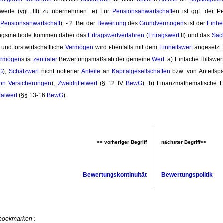
zwerte (vgl. III) zu übernehmen. e) Für
Pensionsanwartschaft
en ist ggf. der 
(
Pensionsanwartschaft
). - 2. Bei der
Bewertung
des 
Grundvermögen
s ist der
Einhe
ungsmethode kommen dabei das
Ertragswertverfahren
(
Ertragswert
II) und das 
Sac
 und forstwirtschaftliche
Vermögen
wird ebenfalls mit dem 
Einheitswert
angesetzt 
ermögen
s ist
zentraler
Bewertungsmaßstab der gemeine 
Wert
. a) Einfache Hilfswer
G
);
Schätzwert
nicht notierter 
Anteile
an 
Kapitalgesellschaften
bzw. von Anteilspak
on Versicherungen
);
Zweidrittelwert
(§ 12 IV 
BewG
). b) Finanzmathematische H
talwert
(§§ 13-16 
BewG
).
<< vorheriger Begriff
nächster Begriff>>
Bewertungskontinuität
Bewertungspolitik
 bookmarken :