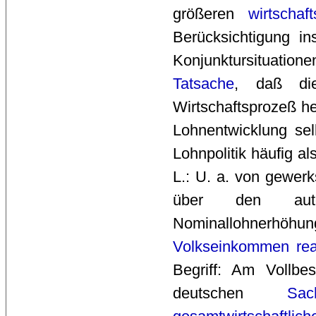
größeren
wirtschaft
Berücksichtigung in
Konjunktursituatio
Tatsache
, daß d
Wirtschaftsprozeß he
Lohnentwicklung sel
Lohnpolitik häufig 
L.: U. a. von gewer
über den autono
Nominallohnerhö
Volkseinkommen
rea
Begriff: Am Vollbes
deutschen
Sa