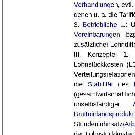
Verhandlung
en, evtl
denen u. a. die Tarif
3.
Betriebliche
L.: U
Vereinbarung
en bzg
zusätzlicher Lohndif
III. Konzepte: 1. 
Lohnstückkosten (L
Verteilungsrelationen
die
Stabilität
des 
(gesamtwirtschaft
unselbständiger
Bruttoinlandsprodukt
Stundenlohnsatz/
Arb
der Lohnstückkosten