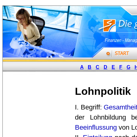
A
B
C
D
E
F
G
Lohnpolitik
I. Begriff: 
Gesamthei
der Lohnbildung be
Beeinflussung
von Lo