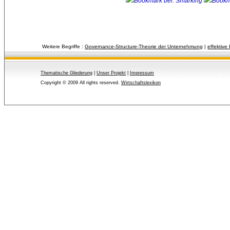
Weitere Begriffe :
Governance-Structure-Theorie der Unternehmung
| 
effektive
Thematische Gliederung
| 
Unser Projekt
| 
Impressum
Copyright © 2009 All rights reserved.
Wirtschaftslexikon