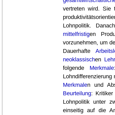
gesamtwirtschaftlich
vertreten wird. Sie 
produktivitätsorie
Lohnpolitik. Dana
mittelfristig
en Produk
vorzunehmen, um dem
Dauerhafte
Arbeitsl
neoklassisch
en
Leh
folgende
Merkmale
Lohndifferenzierung
Merkmale
n und Abs
Beurteilung
: Kritike
Lohnpolitik unter
einseitig auf die 