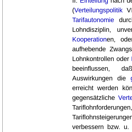
II. 
Einteilung
nach den
(
Verteilungspolitik
VI
Tarifautonomie
durch
Lohndisziplin, unv
Kooperation
en, od
aufhebende Zwang
Lohnkontrollen oder
beeinflussen, daß
Auswirkungen die
erreicht werden kön
gegensätzliche
Vert
Tariflohnforderun
Tariflohnsteigerun
verbessern bzw. u