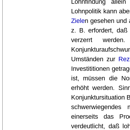
Lohnfindung alle
Lohnpolitik kann ab
Ziele
n gesehen und 
z. B. erfordert, daß
verzerrt werden
Konjunkturaufschw
Umständen zur
Rez
Investititionen getr
ist, müssen die Nom
erhöht werden. Sinn
Konjunktursituation B
schwerwiegendes 
einerseits das Pro
verdeutlicht, daß lo