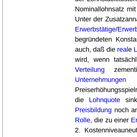
Nominallohnsatz mit
Unter der Zusatzan
Erwerbstätige
/
Erwerb
begründeten Konst
auch, daß die
real
e
wird, wenn tatsächl
Verteilung
zementi
Unternehmungen
un
Preiserhöhungsspie
die
Lohnquote
sink
Preisbildung
noch and
Rolle
, die zu einer
E
2. Kostenniveauneutr