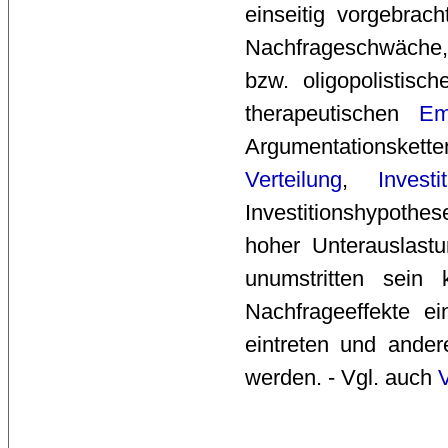
einseitig vorgebrac
Nachfrageschwäche, 
bzw. oligopolistisc
therapeutischen
Em
Argumentationske
Verteilung
,
Investi
Investitionshypothe
hoher Unterauslast
unumstritten sein 
Nachfrageeffekte ei
eintreten und andere
werden. - Vgl. auch
V